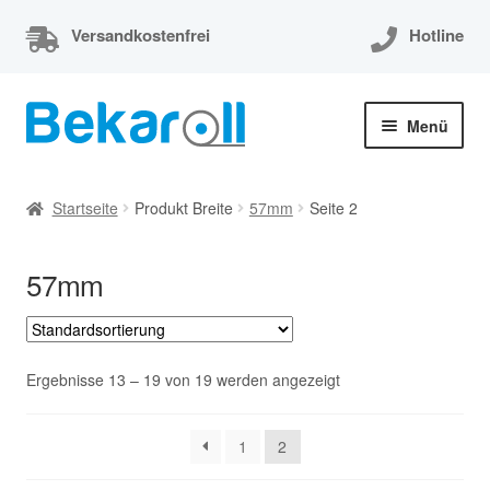
Versandkostenfrei
Hotline
Zur
Zum
Menü
Navigation
Inhalt
springen
springen
Unterm
Thermorollen
öffnen
Startseite
Produkt Breite
57mm
Seite 2
Thermorollen 80x80x12
57mm
Unterm
EC-Cash Rollen
öffnen
Unterm
Kassenrollen
öffnen
Ergebnisse 13 – 19 von 19 werden angezeigt
Bonrollen
1
2
Mein Konto