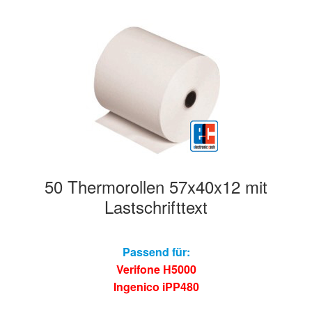
Hersteller/Gerät
Apothekenrollen
Öko Rollen
Rollen für Waagen
Unterm
Sonderrollen
50 Thermorollen 57x40x12 mit
öffnen
Lastschrifttext
Passend für:
Verifone H5000
Ingenico iPP480