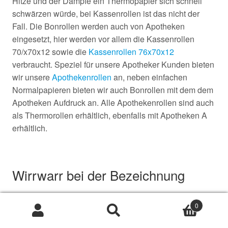
Hitze und der Dämpfe ein Thermopapier sich schnell
schwärzen würde, bei Kassenrollen ist das nicht der
Fall. Die Bonrollen werden auch von Apotheken
eingesetzt, hier werden vor allem die Kassenrollen
70/x70x12 sowie die
Kassenrollen 76x70x12
verbraucht. Speziel für unsere Apotheker Kunden bieten
wir unsere
Apothekenrollen
an, neben einfachen
Normalpapieren bieten wir auch Bonrollen mit dem dem
Apotheken Aufdruck an. Alle Apothekenrollen sind auch
als Thermorollen erhältlich, ebenfalls mit Apotheken A
erhältlich.
Wirrwarr bei der Bezeichnung
Gelten Kassenrollen als Thermopapiere oder als
0
Bonrollen aus holzfreiem Normalpapier? Jeder Käufer
Suche
Suche
einer Papierrolle hat sein eigene Bezeichnung für den
nach: