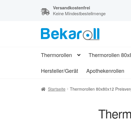
Versandkostenfrei
Keine Mindestbestellmenge
Zur
Zum
Navigation
Inhalt
Kassenrollen,
springen
springen
Thermorollen
Thermorollen
Thermorollen 80x
und
Bonrollen
Hersteller/Gerät
Apothekenrollen
Startseite
Thermorollen 80x80x12 Preisver
Thermo