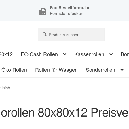
Fax-Bestellformular
Formular drucken
Suche
Suche
nach:
80x12
EC-Cash Rollen
Kassenrollen
Bon
Öko Rollen
Rollen für Waagen
Sonderrollen
gleich
rollen 80x80x12 Preisver