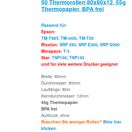
50 Thermorollen 80x80x12, 55g
Thermopapier, BPA frei
Passend für:
Epson:
TM-T88V
,
TM-m30
,
TM-T20
Bixolon:
SRP 350
,
SRP E300
,
SRP Q300
Metapace:
T-3
Star:
TSP100
,
TSP143
und für viele weitere Drucker geeignet
Breite: 80mm
Durchmesser: 80mm
Lauflänge: 80m
Kerndurchmesser: 12mm
55g Thermopapier
BPA frei
Aufdruck: ohne
Brauchen Sie weniger Rollen?
Bitte hier
klicken.