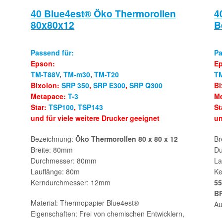
40 Blue4est® Öko Thermorollen
4
80x80x12
B
Passend für:
Pa
Epson:
E
TM-T88V
,
TM-m30
,
TM-T20
T
Bixolon:
SRP 350
,
SRP E300
,
SRP Q300
Bi
Metapace:
T-3
M
Star:
TSP100
,
TSP143
St
und für viele weitere Drucker geeignet
un
Bezeichnung:
Öko Thermorollen 80 x 80 x 12
Br
Breite: 80mm
Du
Durchmesser: 80mm
La
Lauflänge: 80m
Ke
Kerndurchmesser: 12mm
55
BP
Material: Thermopapier Blue4est®
Au
Eigenschaften: Frei von chemischen Entwicklern,