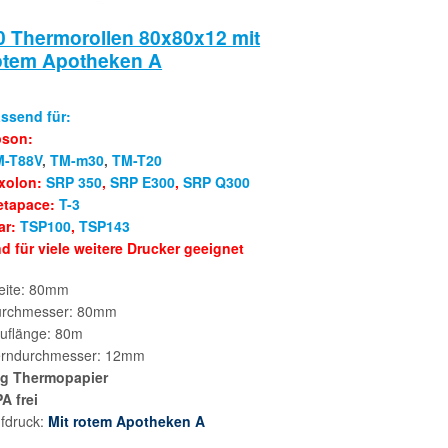
0 Thermorollen 80x80x12 mit
otem Apotheken A
ssend für:
pson:
M-T88V
,
TM-m30
,
TM-T20
xolon:
SRP 350
,
SRP E300
,
SRP Q300
etapace:
T-3
ar:
TSP100
,
TSP143
d für viele weitere Drucker geeignet
eite: 80mm
rchmesser: 80mm
uflänge: 80m
rndurchmesser: 12mm
g Thermopapier
A frei
fdruck:
Mit rotem Apotheken A