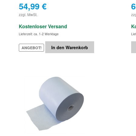
54,99
€
6
€
zzgl. MwSt.
zz
Kostenloser Versand
K
Lieferzeit: ca. 1-2 Werktage
Lie
In den Warenkorb
ANGEBOT!