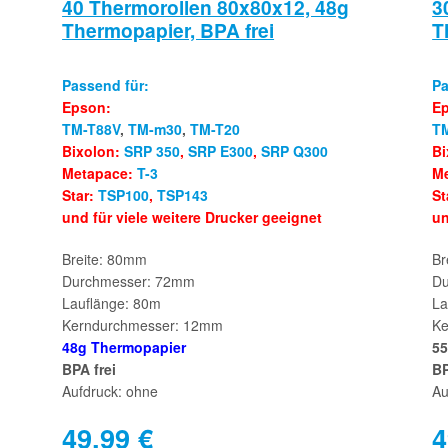
40 Thermorollen 80x80x12, 48g
3
Thermopapier, BPA frei
T
Passend für:
Pa
Epson:
E
TM-T88V
,
TM-m30
,
TM-T20
T
Bixolon:
SRP 350
,
SRP E300
,
SRP Q300
Bi
Metapace:
T-3
M
Star:
TSP100
,
TSP143
St
und für viele weitere Drucker geeignet
un
Breite: 80mm
Br
Durchmesser: 72mm
Du
Lauflänge: 80m
La
Kerndurchmesser: 12mm
Ke
48g Thermopapier
55
BPA frei
BP
Aufdruck: ohne
Au
49,99
€
4