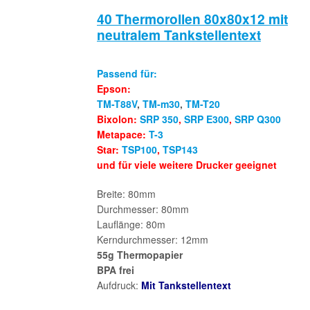
40 Thermorollen 80x80x12 mit
neutralem Tankstellentext
Passend für:
Epson:
TM-T88V
,
TM-m30
,
TM-T20
Bixolon:
SRP 350
,
SRP E300
,
SRP Q300
Metapace:
T-3
Star:
TSP100
,
TSP143
und für viele weitere Drucker geeignet
Breite: 80mm
Durchmesser: 80mm
Lauflänge: 80m
Kerndurchmesser: 12mm
55g Thermopapier
BPA frei
Aufdruck:
Mit Tankstellentext