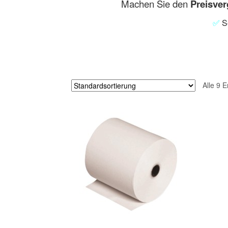
Machen Sie den
Preisver
✅
Se
Alle 9 