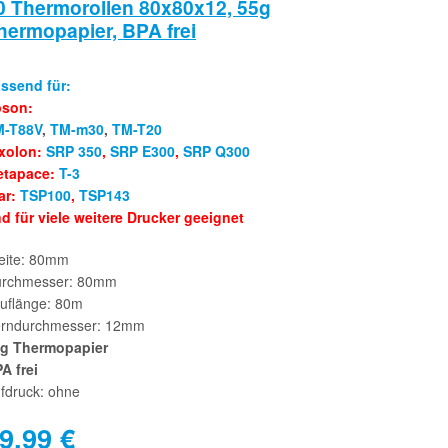
0 Thermorollen 80x80x12, 55g
hermopapier, BPA frei
ssend für:
pson:
M-T88V
,
TM-m30
,
TM-T20
xolon:
SRP 350
,
SRP E300
,
SRP Q300
etapace:
T-3
ar:
TSP100
,
TSP143
d für viele weitere Drucker geeignet
eite: 80mm
rchmesser: 80mm
uflänge: 80m
rndurchmesser: 12mm
g Thermopapier
A frei
fdruck: ohne
9,99
€