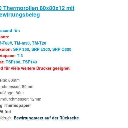
0 Thermorollen 80x80x12 mit
ewirtungsbeleg
ssend für:
pson:
M-T88V
,
TM-m30
,
TM-T20
xolon:
SRP 350
,
SRP E300
,
SRP Q300
etapace:
T-3
ar:
TSP100
,
TSP143
d für viele weitere Drucker geeignet
eite: 80mm
rchmesser: 80mm
uflänge: 80m
rndurchmesser: 12mm
g Thermopapier
A frei
fdruck:
Bewirtungstext auf der Rückseite