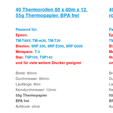
40 Thermorollen 80 x 80m x 12,
4
55g Thermopapier, BPA frei
r
Passend für:
Pa
Epson:
E
TM-T88V
,
TM-m30
,
TM-T20
T
Bixolon:
SRP 350
,
SRP E300
,
SRP Q300
Bi
Metapace:
T-3
M
Star:
TSP100
,
TSP143
St
und für viele weitere Drucker geeignet
un
Breite: 80mm
Br
Durchmesser: 80mm
Du
Lauflänge: 80m
La
Kerndurchmesser: 12mm
Ke
55g Thermopapier
55
BPA frei
BP
Aufdruck: ohne
Au