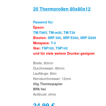
20 Thermorollen 80x80x12
Passend für:
Epson:
TM-T88V
,
TM-m30
,
TM-T20
Bixolon:
SRP 350
,
SRP E300
,
SRP Q300
Metapace:
T-3
Star:
TSP100
,
TSP143
und für viele weitere Drucker geeignet
Breite: 80mm
Durchmesser: 80mm
Lauflänge: 80m
Kerndurchmesser: 12mm
55g Thermopapier
BPA frei
Aufdruck: ohne
34,99
€