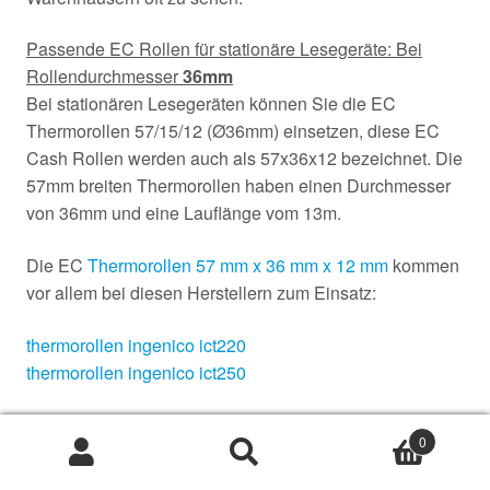
Passende EC Rollen für stationäre Lesegeräte: Bei
Rollendurchmesser
36mm
Bei stationären Lesegeräten können Sie die EC
Thermorollen 57/15/12 (Ø36mm) einsetzen, diese EC
Cash Rollen werden auch als 57x36x12 bezeichnet. Die
57mm breiten Thermorollen haben einen Durchmesser
von 36mm und eine Lauflänge vom 13m.
Die EC
Thermorollen 57 mm x 36 mm x 12 mm
kommen
vor allem bei diesen Herstellern zum Einsatz:
thermorollen ingenico ict220
thermorollen ingenico ict250
0
Passende EC Rollen für stationäre Lesegeräte: Bei
Suche
Suche
Rollendurchmesser
46mm
nach: