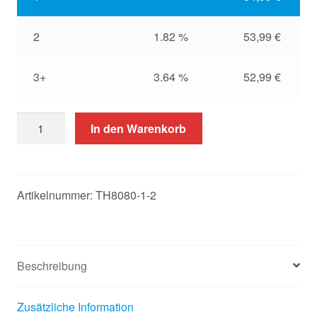
2
1.82 %
53,99
€
3+
3.64 %
52,99
€
40
In den Warenkorb
Thermorollen
80
x
80m
Artikelnummer:
TH8080-1-2
x
12,
55g
Thermopapier,
Beschreibung
BPA
frei
Zusätzliche Information
Menge