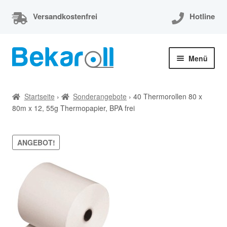
Versandkostenfrei
Hotline
Zur
Zum
Menü
Navigation
Inhalt
springen
springen
Unterm
Thermorollen
öffnen
Startseite
›
Sonderangebote
›
40 Thermorollen 80 x
80m x 12, 55g Thermopapier, BPA frei
Thermorollen 80x80x12
Unterm
EC-Cash Rollen
ANGEBOT!
öffnen
Unterm
Kassenrollen
öffnen
Bonrollen
Mein Konto