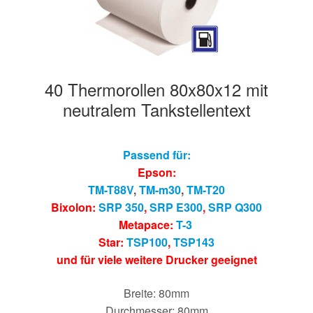
40 Thermorollen 80x80x12 mit
neutralem Tankstellentext
Passend für:
Epson:
TM-T88V
,
TM-m30
,
TM-T20
Bixolon:
SRP 350
,
SRP E300
,
SRP Q300
Metapace:
T-3
Star:
TSP100
,
TSP143
und für viele weitere Drucker geeignet
Breite: 80mm
Durchmesser: 80mm