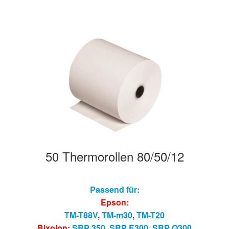
50 Thermorollen 80/50/12
Passend für:
Epson:
TM-T88V
,
TM-m30
,
TM-T20
Bixolon:
SRP 350
,
SRP E300
,
SRP Q300