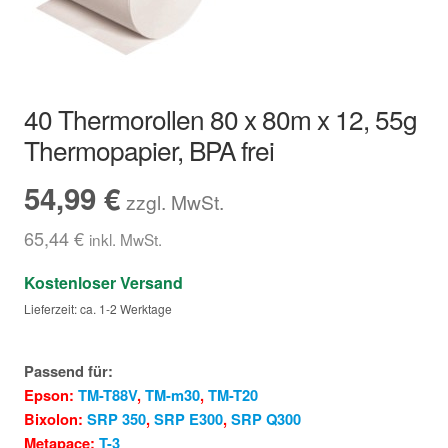
Hersteller/Gerät
Apothekenrollen
40 Thermorollen 80 x 80m x 12, 55g
Öko Rollen
Thermopapier, BPA frei
54,99
€
Rollen für Waagen
zzgl. MwSt.
65,44
€
Unterm
inkl. MwSt.
Sonderrollen
öffnen
Kostenloser Versand
Lieferzeit: ca. 1-2 Werktage
Passend für:
Epson:
TM-T88V
,
TM-m30
,
TM-T20
Bixolon:
SRP 350
,
SRP E300
,
SRP Q300
Metapace:
T-3