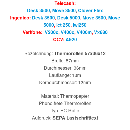
Telecash:
Desk 3500
,
Move 3500
,
Clover Flex
Ingenico:
Desk 3500
,
Desk 5000
,
Move 3500
,
Move
5000
,
ict 250
,
iwl250
Verifone:
V200c
,
V400c
,
V400m
,
Vx680
CCV:
A920
Bezeichnung:
Thermorollen 57x36x12
Breite: 57mm
Durchmesser: 36mm
Lauflänge: 13m
Kerndurchmesser: 12mm
Material: Thermopapier
Phenolfreie Thermorollen
Typ: EC Rolle
Aufdruck:
SEPA Lastschrifttext