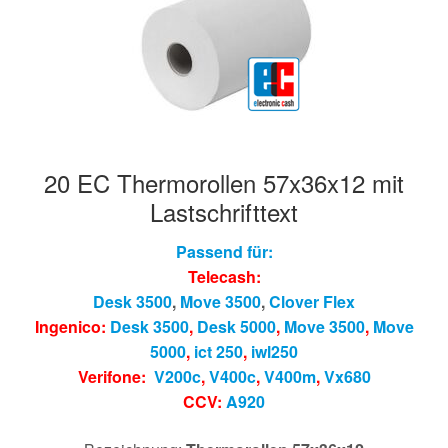
20 EC Thermorollen 57x36x12 mit
Lastschrifttext
Passend für:
Telecash:
Desk 3500
,
Move 3500
,
Clover Flex
Ingenico:
Desk 3500
,
Desk 5000
,
Move 3500
,
Move
5000
,
ict 250
,
iwl250
Verifone:
V200c
,
V400c
,
V400m
,
Vx680
CCV:
A920