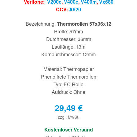
Verifone:
V200c
,
V400c
,
V400m
,
Vx680
CCV:
A920
Bezeichnung:
Thermorollen 57x36x12
Breite: 57mm
Durchmesser: 36mm
Lauflänge: 13m
Kerndurchmesser: 12mm
Material: Thermopapier
Phenolfreie Thermorollen
Typ: EC Rolle
Aufdruck: Ohne
29,49
€
zzgl. MwSt.
€
Kostenloser Versand