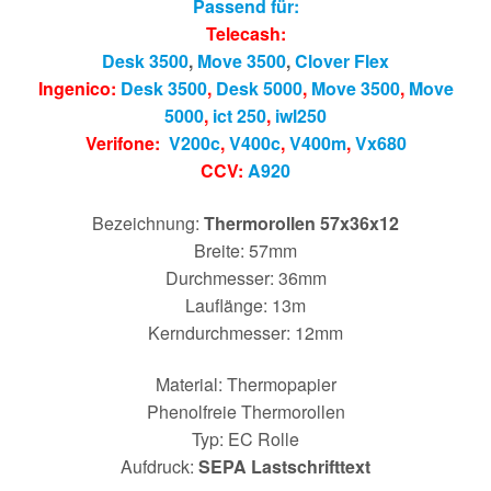
Passend für:
Telecash:
Desk 3500
,
Move 3500
,
Clover Flex
Ingenico:
Desk 3500
,
Desk 5000
,
Move 3500
,
Move
5000
,
ict 250
,
iwl250
Verifone:
V200c
,
V400c
,
V400m
,
Vx680
CCV:
A920
Bezeichnung:
Thermorollen 57x36x12
Breite: 57mm
Durchmesser: 36mm
Lauflänge: 13m
Kerndurchmesser: 12mm
Material: Thermopapier
Phenolfreie Thermorollen
Typ: EC Rolle
Aufdruck:
SEPA Lastschrifttext