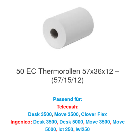
Hersteller/Gerät
Apothekenrollen
Öko Rollen
Rollen für Waagen
50 EC Thermorollen 57x36x12 –
Unterm
Sonderrollen
(57/15/12)
öffnen
Passend für:
Telecash:
Desk 3500
,
Move 3500
,
Clover Flex
Ingenico:
Desk 3500
,
Desk 5000
,
Move 3500
,
Move
5000
,
ict 250
,
iwl250