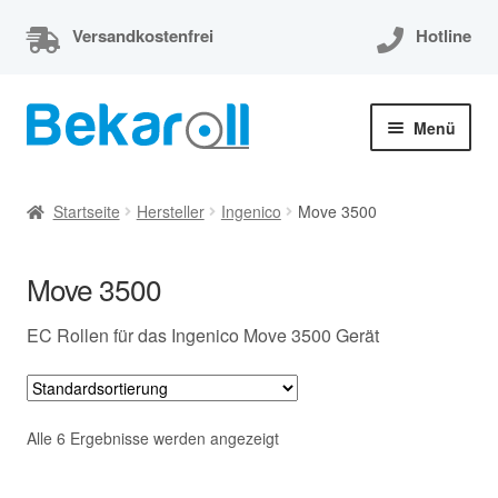
Versandkostenfrei
Hotline
Zur
Zum
Menü
Navigation
Inhalt
springen
springen
Unterm
Thermorollen
öffnen
Startseite
Hersteller
Ingenico
Move 3500
Thermorollen 80x80x12
Move 3500
Unterm
EC-Cash Rollen
öffnen
EC Rollen für das Ingenico Move 3500 Gerät
Unterm
Kassenrollen
öffnen
Bonrollen
Alle 6 Ergebnisse werden angezeigt
Mein Konto