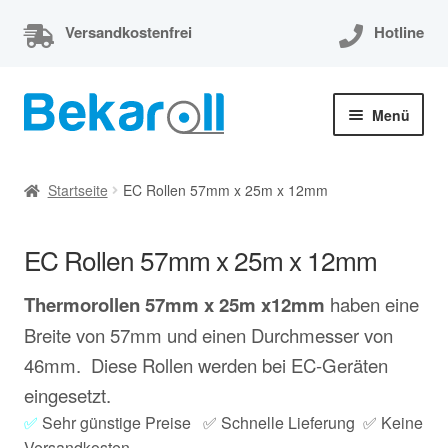
Versandkostenfrei
Hotline
Zur
Zum
Menü
Navigation
Inhalt
springen
springen
Unterm
Thermorollen
öffnen
Startseite
EC Rollen 57mm x 25m x 12mm
Thermorollen 80x80x12
EC Rollen 57mm x 25m x 12mm
Unterm
EC-Cash Rollen
öffnen
Thermorollen 57mm x 25m x12mm
haben eine
57x30x12
Breite von 57mm und einen Durchmesser von
46mm. Diese Rollen werden bei EC-Geräten
57x36x12
eingesetzt.
✅
Sehr günstige Preise ✅ Schnelle Lieferung ✅ Keine
57mm x 8m x 12mm
Versandkosten