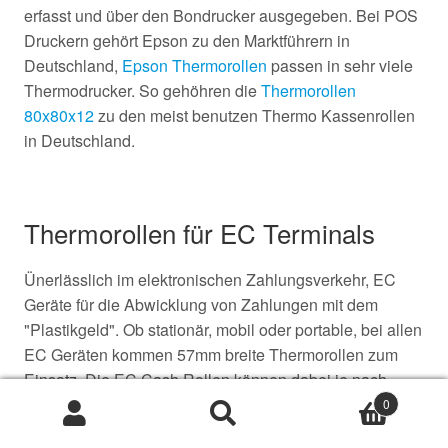
erfasst und über den Bondrucker ausgegeben. Bei POS
Druckern gehört Epson zu den Marktführern in
Deutschland,
Epson Thermorollen
passen in sehr viele
Thermodrucker. So gehöhren die
Thermorollen
80x80x12
zu den meist benutzen Thermo Kassenrollen
in Deutschland.
Thermorollen für EC Terminals
Ünerlässlich im elektronischen Zahlungsverkehr, EC
Geräte für die Abwicklung von Zahlungen mit dem
"Plastikgeld". Ob stationär, mobil oder portable, bei allen
EC Geräten kommen 57mm breite Thermorollen zum
Einsatz. Die EC Cash Rollen können dabei je nach
Gerät unterschiedliche Lauflängen haben.
Ingenico
0
Suche
Suche
Thermorollen
haben bei mobilen Terminals entweder
nach: