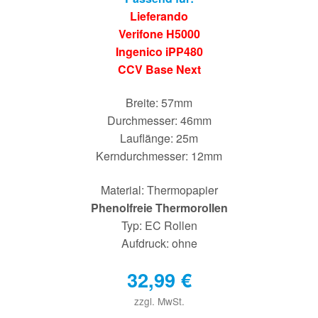
Apothekenrollen
Lieferando
Verifone H5000
Öko Rollen
Ingenico iPP480
CCV Base Next
Rollen für Waagen
Breite: 57mm
Unterm
Sonderrollen
Durchmesser: 46mm
öffnen
Lauflänge: 25m
Kerndurchmesser: 12mm
Material: Thermopapier
Phenolfreie Thermorollen
Typ: EC Rollen
Aufdruck: ohne
32,99
€
zzgl. MwSt.
€