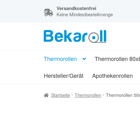
Versandkostenfrei
Keine Mindestbestellmenge
Zur
Zum
Navigation
Inhalt
Kassenrollen,
springen
springen
Thermorollen
Thermorollen
Thermorollen 80x
und
Bonrollen
Hersteller/Gerät
Apothekenrollen
Startseite
Thermorollen
Thermorollen 5