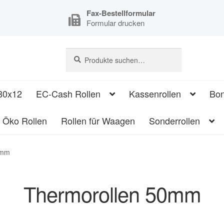
Fax-Bestellformular
Formular drucken
Suche
Suche
nach:
80x12
EC-Cash Rollen
Kassenrollen
Bon
Öko Rollen
Rollen für Waagen
Sonderrollen
0mm
Thermorollen 50mm