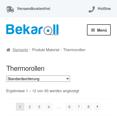
Versandkostenfrei
Hotline
Zur
Zum
Menü
Navigation
Inhalt
springen
springen
Unterm
Thermorollen
öffnen
Startseite
Produkt Material
Thermorollen
Thermorollen 80x80x12
Thermorollen
Unterm
EC-Cash Rollen
öffnen
Unterm
Kassenrollen
öffnen
Ergebnisse 1 – 12 von 93 werden angezeigt
Bonrollen
1
2
3
4
…
6
7
8
Mein Konto