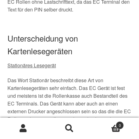
EC Rollen ohne Lastschrifttext, da das EC Terminal den
Text für den PIN selber druckt.
Unterscheidung von
Kartenlesegeräten
Stationäres Lesegerät
Das Wort Stationär beschreibt diese Art von
Kartenlesegeräten sehr einfach. Das EC Gerät ist fest
und meistens ist die Rollenkasse auch Bestandteil des
EC Terminals. Das Gerät kann aber auch an einen
externen Drucker angeschlossen sein so das die die EC
Rollen nicht in umittelbarer nähe gedruckt werden.
0
Stätionäre EC Terrminals sind bei Supermärkten und
Suche
Suche
Warenhäusern oft zu sehen.
nach: