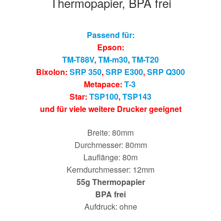
Thermopapier, BPA frei
Passend für:
Epson:
TM-T88V
,
TM-m30
,
TM-T20
Bixolon:
SRP 350
,
SRP E300
,
SRP Q300
Metapace:
T-3
Star:
TSP100
,
TSP143
und für viele weitere Drucker geeignet
Breite: 80mm
Durchmesser: 80mm
Lauflänge: 80m
Kerndurchmesser: 12mm
55g Thermopapier
BPA frei
Aufdruck: ohne