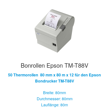
Hersteller/Gerät
Apothekenrollen
Öko Rollen
Rollen für Waagen
Unterm
Sonderrollen
Bonrollen Epson TM-T88V
öffnen
50 Thermorollen 80 mm x 80 m x 12 für den Epson
Bondrucker TM-T88V
Breite: 80mm
Durchmesser: 80mm
Lauflänge: 80m