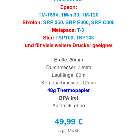
Epson:
TM-T88V
,
TM-m30
,
TM-T20
Bixolon:
SRP 350
,
SRP E300
,
SRP Q300
Metapace:
T-3
Star:
TSP100
,
TSP143
und für viele weitere Drucker geeignet
Breite: 80mm
Durchmesser: 72mm
Lauflänge: 80m
Kerndurchmesser: 12mm
48g Thermopapier
BPA frei
Aufdruck: ohne
49,99
€
zzgl. MwSt.
€