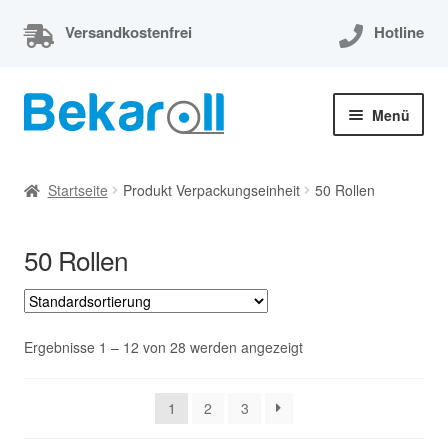
Versandkostenfrei
Hotline
Zur
Zum
Menü
Navigation
Inhalt
springen
springen
Unterm
Thermorollen
öffnen
Startseite
Produkt Verpackungseinheit
50 Rollen
Thermorollen 80x80x12
50 Rollen
Unterm
EC-Cash Rollen
öffnen
Unterm
Kassenrollen
öffnen
Ergebnisse 1 – 12 von 28 werden angezeigt
Bonrollen
1
2
3
Mein Konto