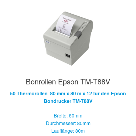
Hersteller/Gerät
Apothekenrollen
Öko Rollen
Rollen für Waagen
Unterm
Sonderrollen
Bonrollen Epson TM-T88V
öffnen
50 Thermorollen 80 mm x 80 m x 12 für den Epson
Bondrucker TM-T88V
Breite: 80mm
Durchmesser: 80mm
Lauflänge: 80m