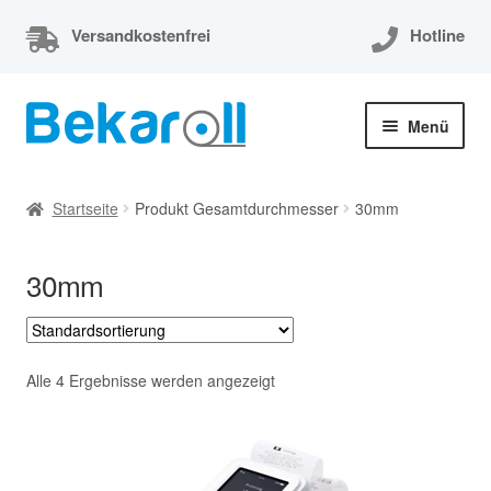
Versandkostenfrei
Hotline
Zur
Zum
Menü
Navigation
Inhalt
springen
springen
Unterm
Thermorollen
öffnen
Startseite
Produkt Gesamtdurchmesser
30mm
Thermorollen 80x80x12
30mm
Unterm
EC-Cash Rollen
öffnen
Unterm
Kassenrollen
öffnen
Alle 4 Ergebnisse werden angezeigt
Bonrollen
Mein Konto