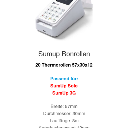
Hersteller/Gerät
Apothekenrollen
Öko Rollen
Sumup Bonrollen
Rollen für Waagen
20 Thermorollen 57x30x12
Unterm
Sonderrollen
öffnen
Passend für:
SumUp Solo
SumUp 3G
Breite: 57mm
Durchmesser: 30mm
Lauflänge: 8m
Kerndurchmesser: 12mm