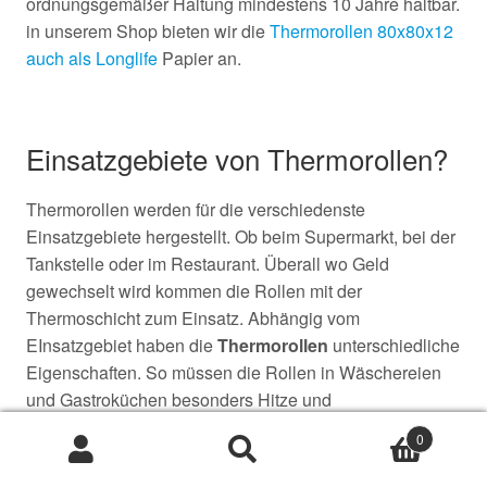
ordnungsgemäßer Haltung mindestens 10 Jahre haltbar.
in unserem Shop bieten wir die
Thermorollen 80x80x12
auch als Longlife
Papier an.
Einsatzgebiete von Thermorollen?
Thermorollen werden für die verschiedenste
Einsatzgebiete hergestellt. Ob beim Supermarkt, bei der
Tankstelle oder im Restaurant. Überall wo Geld
gewechselt wird kommen die Rollen mit der
Thermoschicht zum Einsatz. Abhängig vom
EInsatzgebiet haben die
Thermorollen
unterschiedliche
Eigenschaften. So müssen die Rollen in Wäschereien
und Gastroküchen besonders Hitze und
Feuchtigkeitsbeständig sein. Lottoscheine haben eine
0
besonders hohe Papierstärke damit der Schein auch
Suche
Suche
im
zerknüttelten Zustand noch gut lesbar ist.
nach: