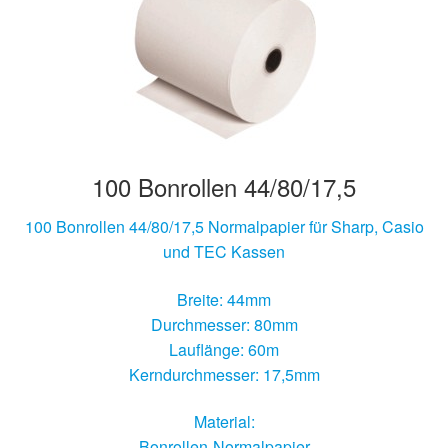
Hersteller/Gerät
Apothekenrollen
Öko Rollen
100 Bonrollen 44/80/17,5
Rollen für Waagen
100 Bonrollen 44/80/17,5 Normalpapier für Sharp, Casio
Unterm
Sonderrollen
und TEC Kassen
öffnen
Breite: 44mm
Durchmesser: 80mm
Lauflänge: 60m
Kerndurchmesser: 17,5mm
Material:
Bonrollen-Normalpapier