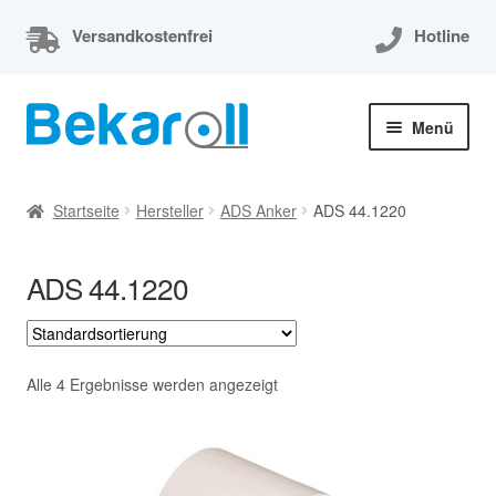
Versandkostenfrei
Hotline
Zur
Zum
Menü
Navigation
Inhalt
springen
springen
Unterm
Thermorollen
öffnen
Startseite
Hersteller
ADS Anker
ADS 44.1220
Thermorollen 80x80x12
ADS 44.1220
Unterm
EC-Cash Rollen
öffnen
Unterm
Kassenrollen
öffnen
Alle 4 Ergebnisse werden angezeigt
Bonrollen
Mein Konto