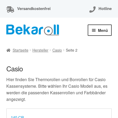
Versandkostenfrei
Hotline
Zur
Zum
Menü
Navigation
Inhalt
springen
springen
Unterm
Thermorollen
öffnen
Startseite
Hersteller
Casio
Seite 2
Thermorollen 80x80x12
Casio
Unterm
EC-Cash Rollen
öffnen
Hier finden Sie Thermorollen und Bonrollen für Casio
Unterm
Kassenrollen
Kassensysteme. Bitte wählen Ihr Casio Modell aus, es
öffnen
werden die passenden Kassenrollen und Farbbänder
Bonrollen
angezeigt.
Mein Konto
140 CR