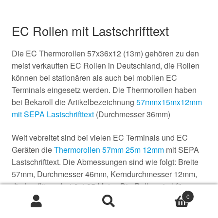
EC Rollen mit Lastschrifttext
Die EC Thermorollen 57x36x12 (13m) gehören zu den
meist verkauften EC Rollen in Deutschland, die Rollen
können bei stationären als auch bei mobilen EC
Terminals eingesetz werden. Die Thermorollen haben
bei Bekaroll die Artikelbezeichnung
57mmx15mx12mm
mit SEPA Lastschrifttext
(Durchmesser 36mm)
Weit vebreitet sind bei vielen EC Terminals und EC
Geräten die
Thermorollen 57mm 25m 12mm
mit SEPA
Lastschrifttext. Die Abmessungen sind wie folgt: Breite
57mm, Durchmesser 46mm, Kerndurchmesser 12mm,
die Lauflänge beträgt 25 Meter. Die Rollen sind für
0
follgende Geräte geeignet; Thales, Telecash, Ingenico,
Suche
Suche
Verifone ,Trintech Elme, Krone, REA Card und B+S
nach: