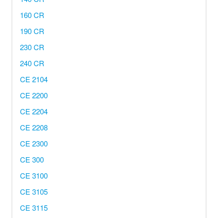
160 CR
Hersteller/Gerät
190 CR
Apothekenrollen
230 CR
240 CR
Öko Rollen
CE 2104
Rollen für Waagen
CE 2200
CE 2204
Unterm
Sonderrollen
CE 2208
öffnen
CE 2300
CE 300
CE 3100
CE 3105
CE 3115