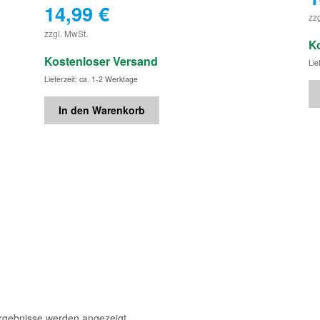
14,99
€
zz
€
zzgl. MwSt.
K
Kostenloser Versand
Lie
Lieferzeit: ca. 1-2 Werktage
In den Warenkorb
Ergebnisse werden angezeigt