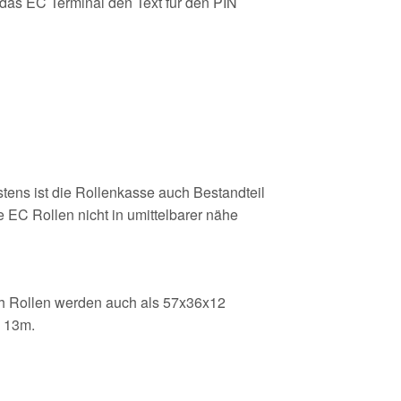
 das EC Terminal den Text für den PIN
stens ist die Rollenkasse auch Bestandteil
 EC Rollen nicht in umittelbarer nähe
sh Rollen werden auch als 57x36x12
m 13m.