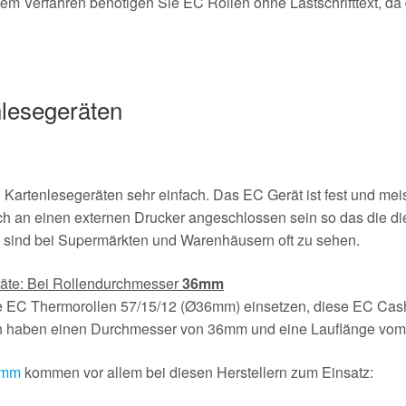
em Verfahren benötigen Sie EC Rollen ohne Lastschrifttext, da
lesegeräten
 Kartenlesegeräten sehr einfach. Das EC Gerät ist fest und mei
h an einen externen Drucker angeschlossen sein so das die die
 sind bei Supermärkten und Warenhäusern oft zu sehen.
räte: Bei Rollendurchmesser
36mm
ie EC Thermorollen 57/15/12 (Ø36mm) einsetzen, diese EC Ca
en haben einen Durchmesser von 36mm und eine Lauflänge vo
 mm
kommen vor allem bei diesen Herstellern zum Einsatz: