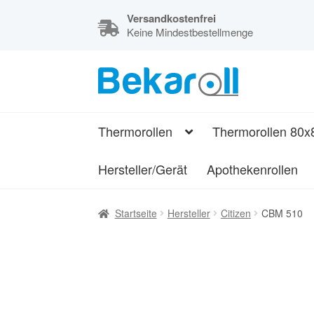
Versandkostenfrei
Keine Mindestbestellmenge
Zur
Zum
Navigation
Inhalt
Kassenrollen,
springen
springen
Thermorollen
Thermorollen
Thermorollen 80x
und
Bonrollen
Hersteller/Gerät
Apothekenrollen
Startseite
Hersteller
Citizen
CBM 510