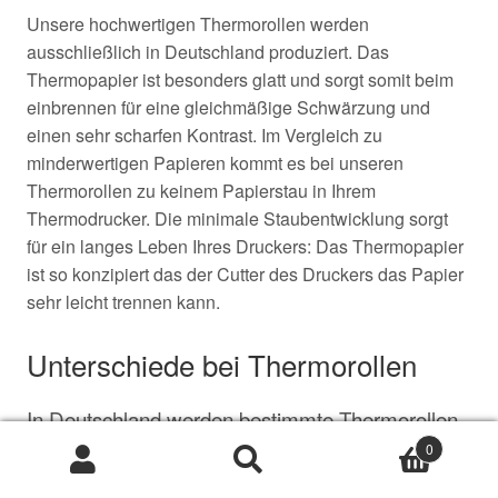
Unsere hochwertigen Thermorollen werden
ausschließlich
in
Deutschland
produziert. Das
Thermopapier ist besonders glatt und sorgt somit beim
einbrennen für eine gleichmäßige Schwärzung und
einen sehr scharfen Kontrast. Im Vergleich zu
minderwertigen Papieren kommt es bei unseren
Thermorollen zu keinem Papierstau in Ihrem
Thermodrucker. Die minimale Staubentwicklung sorgt
für ein langes Leben Ihres Druckers: Das Thermopapier
ist so konzipiert das der Cutter des Druckers das Papier
sehr leicht trennen kann.
Unterschiede bei Thermorollen
In Deutschland werden bestimmte Thermorollen
ganz oft gekauft, Dazu zählen vor allem die
0
Suche
Suche
Thermorollen 80x80x12 und die Thermo
nach: