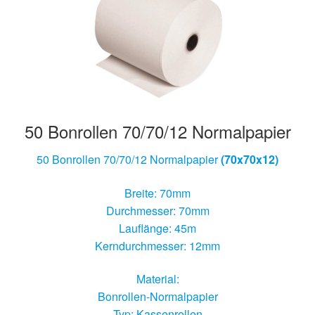
Hersteller/Gerät
Apothekenrollen
Öko Rollen
50 Bonrollen 70/70/12 Normalpapier
Rollen für Waagen
50 Bonrollen 70/70/12 Normalpapier
(70x70x12)
Unterm
Sonderrollen
öffnen
Breite: 70mm
Durchmesser: 70mm
Lauflänge: 45m
Kerndurchmesser: 12mm
Material:
Bonrollen-Normalpapier
Typ: Kassenrollen