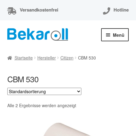
Versandkostenfrei
Hotline
Zur
Zum
Menü
Navigation
Inhalt
springen
springen
Unterm
Thermorollen
öffnen
Startseite
Hersteller
Citizen
CBM 530
Thermorollen 80x80x12
CBM 530
Unterm
EC-Cash Rollen
öffnen
Unterm
Kassenrollen
öffnen
Alle 2 Ergebnisse werden angezeigt
Bonrollen
Mein Konto