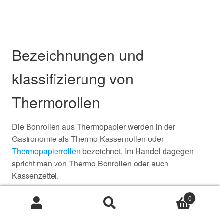
Bezeichnungen und
klassifizierung von
Thermorollen
Die Bonrollen aus Thermopapier werden in der
Gastronomie als Thermo Kassenrollen oder
Thermopapierrollen
bezeichnet. Im Handel dagegen
spricht man von Thermo Bonrollen oder auch
Kassenzettel.
Unterschiede bei der Grammatur:
0
Suche
Suche
nach: