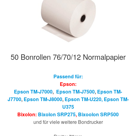
Hersteller/Gerät
Apothekenrollen
Öko Rollen
50 Bonrollen 76/70/12 Normalpapier
Rollen für Waagen
Unterm
Sonderrollen
Passend für:
öffnen
Epson:
Epson TM-J7000
,
Epson TM-J7500
,
Epson TM-
J7700
,
Epson TM-J8000
,
Epson TM-U220,
Epson T
M-
U375
Bixolon:
Bixolon SRP275
,
Bixoolon SRP500
und für viele weitere Bondrucker