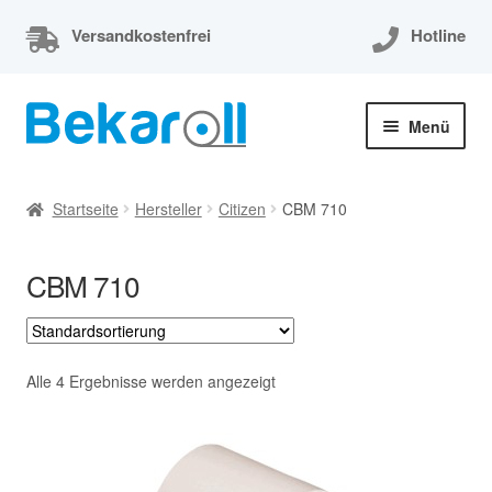
Versandkostenfrei
Hotline
Zur
Zum
Menü
Navigation
Inhalt
springen
springen
Unterm
Thermorollen
öffnen
Startseite
Hersteller
Citizen
CBM 710
Thermorollen 80x80x12
CBM 710
Unterm
EC-Cash Rollen
öffnen
Unterm
Kassenrollen
öffnen
Alle 4 Ergebnisse werden angezeigt
Bonrollen
Mein Konto