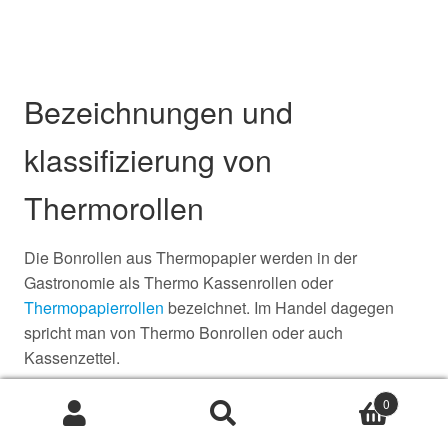
Bezeichnungen und
klassifizierung von
Thermorollen
Die Bonrollen aus Thermopapier werden in der
Gastronomie als Thermo Kassenrollen oder
Thermopapierrollen
bezeichnet. Im Handel dagegen
spricht man von Thermo Bonrollen oder auch
Kassenzettel.
Unterschiede bei der Grammatur:
0
Suche
Suche
nach: