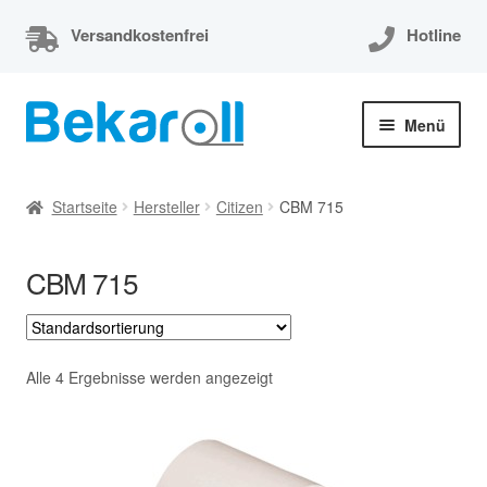
Versandkostenfrei
Hotline
Zur
Zum
Menü
Navigation
Inhalt
springen
springen
Unterm
Thermorollen
öffnen
Startseite
Hersteller
Citizen
CBM 715
Thermorollen 80x80x12
CBM 715
Unterm
EC-Cash Rollen
öffnen
Unterm
Kassenrollen
öffnen
Alle 4 Ergebnisse werden angezeigt
Bonrollen
Mein Konto