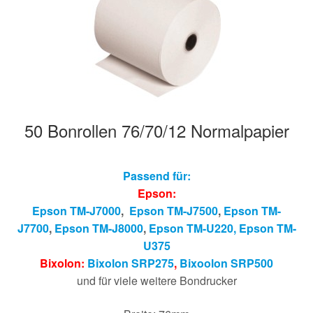
Hersteller/Gerät
Apothekenrollen
Öko Rollen
50 Bonrollen 76/70/12 Normalpapier
Rollen für Waagen
Unterm
Sonderrollen
Passend für:
öffnen
Epson:
Epson TM-J7000
,
Epson TM-J7500
,
Epson TM-
J7700
,
Epson TM-J8000
,
Epson TM-U220,
Epson T
M-
U375
Bixolon:
Bixolon SRP275
,
Bixoolon SRP500
und für viele weitere Bondrucker