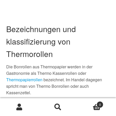
Bezeichnungen und
klassifizierung von
Thermorollen
Die Bonrollen aus Thermopapier werden in der
Gastronomie als Thermo Kassenrollen oder
Thermopapierrollen
bezeichnet. Im Handel dagegen
spricht man von Thermo Bonrollen oder auch
Kassenzettel.
Unterschiede bei der Grammatur:
0
Suche
Suche
nach: