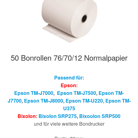
Hersteller/Gerät
Apothekenrollen
Öko Rollen
50 Bonrollen 76/70/12 Normalpapier
Rollen für Waagen
Unterm
Sonderrollen
Passend für:
öffnen
Epson:
Epson TM-J7000
,
Epson TM-J7500
,
Epson TM-
J7700
,
Epson TM-J8000
,
Epson TM-U220,
Epson T
M-
U375
Bixolon:
Bixolon SRP275
,
Bixoolon SRP500
und für viele weitere Bondrucker