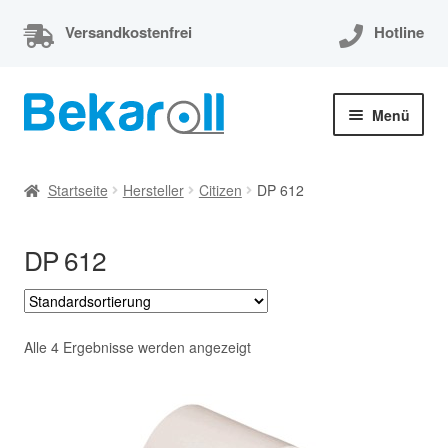
Versandkostenfrei
Hotline
Zur
Zum
Menü
Navigation
Inhalt
springen
springen
Unterm
Thermorollen
öffnen
Startseite
Hersteller
Citizen
DP 612
Thermorollen 80x80x12
DP 612
Unterm
EC-Cash Rollen
öffnen
Unterm
Kassenrollen
öffnen
Alle 4 Ergebnisse werden angezeigt
Bonrollen
Mein Konto