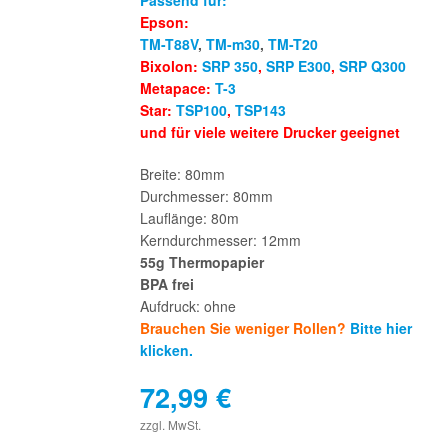
Passend für:
Epson:
TM-T88V
,
TM-m30
,
TM-T20
Bixolon:
SRP 350
,
SRP E300
,
SRP Q300
Metapace:
T-3
Star:
TSP100
,
TSP143
und für viele weitere Drucker geeignet
Breite: 80mm
Durchmesser: 80mm
Lauflänge: 80m
Kerndurchmesser: 12mm
55g Thermopapier
BPA frei
Aufdruck: ohne
Brauchen Sie weniger Rollen?
Bitte hier
klicken.
72,99
€
€
zzgl. MwSt.