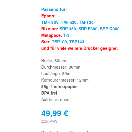
Passend für:
Epson:
TM-T88V
,
TM-m30
,
TM-T20
Bixolon:
SRP 350
,
SRP E300
,
SRP Q300
Metapace:
T-3
Star:
TSP100
,
TSP143
und für viele weitere Drucker geeignet
Breite: 80mm
Durchmesser: 80mm
Lauflänge: 80m
Kerndurchmesser: 12mm
55g Thermopapier
BPA frei
Aufdruck: ohne
49,99
€
€
zzgl. MwSt.