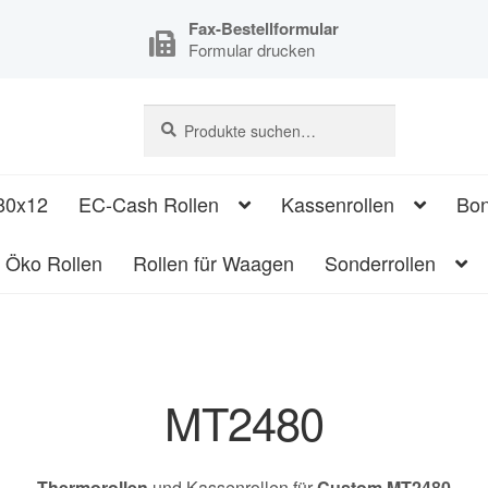
Fax-Bestellformular
Formular drucken
Suche
Suche
nach:
80x12
EC-Cash Rollen
Kassenrollen
Bon
Öko Rollen
Rollen für Waagen
Sonderrollen
MT2480
Thermorollen
und Kassenrollen für
Custom MT2480