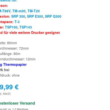
ssend für:
pson:
M-T88V
,
TM-m30
,
TM-T20
xolon:
SRP 350
,
SRP E300
,
SRP Q300
etapace:
T-3
ar:
TSP100
,
TSP143
d für viele weitere Drucker geeignet
eite: 80mm
rchmesser: 72mm
uflänge: 80m
rndurchmesser: 12mm
g Thermopapier
A frei
fdruck: ohne
9,99
€
€
gl. MwSt.
ostenloser Versand
ferzeit: ca. 1-2 Werktage