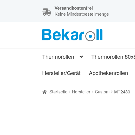
Versandkostenfrei
Keine Mindestbestellmenge
Zur
Zum
Navigation
Inhalt
Kassenrollen,
springen
springen
Thermorollen
Thermorollen
Thermorollen 80x
und
Bonrollen
Hersteller/Gerät
Apothekenrollen
Startseite
Hersteller
Custom
MT2480