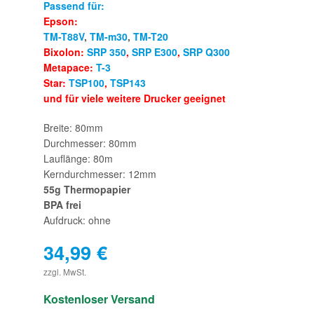
Passend für:
Epson:
TM-T88V
,
TM-m30
,
TM-T20
Bixolon:
SRP 350
,
SRP E300
,
SRP Q300
Metapace:
T-3
Star:
TSP100
,
TSP143
und für viele weitere Drucker geeignet
Breite: 80mm
Durchmesser: 80mm
Lauflänge: 80m
Kerndurchmesser: 12mm
55g Thermopapier
BPA frei
Aufdruck: ohne
34,99
€
€
zzgl. MwSt.
Kostenloser Versand