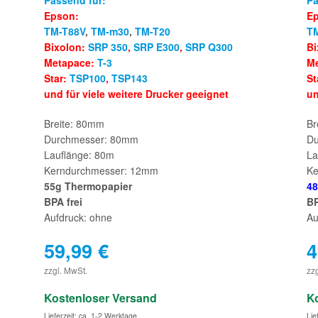
Passend für:
Pa
Epson:
E
TM-T88V
,
TM-m30
,
TM-T20
T
Bixolon:
SRP 350
,
SRP E300
,
SRP Q300
Bi
Metapace:
T-3
M
Star:
TSP100
,
TSP143
St
und für viele weitere Drucker geeignet
un
Breite: 80mm
Br
Durchmesser: 80mm
Du
Lauflänge: 80m
La
Kerndurchmesser: 12mm
Ke
55g Thermopapier
48
BPA frei
BP
Aufdruck: ohne
Au
59,99
€
4
€
zzgl. MwSt.
zz
Kostenloser Versand
K
Lieferzeit: ca. 1-2 Werktage
Lie