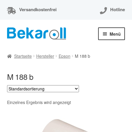
Versandkostenfrei
Hotline
Zur
Zum
Menü
Navigation
Inhalt
springen
springen
Unterm
Thermorollen
öffnen
Startseite
Hersteller
Epson
M 188 b
Thermorollen 80x80x12
M 188 b
Unterm
EC-Cash Rollen
öffnen
Unterm
Kassenrollen
öffnen
Einzelnes Ergebnis wird angezeigt
Bonrollen
Mein Konto