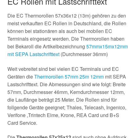
EC Rollen mit Lastschrifttext
Die EC Thermorollen 57x36x12 (13m) gehören zu den
meist verkauften EC Rollen in Deutschland, die Rollen
können bei stationären als auch bei mobilen EC
Terminals eingesetz werden. Die Thermorollen haben
bei Bekaroll die Artikelbezeichnung
57mmx15mx12mm
mit SEPA Lastschrifttext
(Durchmesser 36mm)
Weit vebreitet sind bei vielen EC Terminals und EC
Geräten die
Thermorollen 57mm 25m 12mm
mit SEPA
Lastschrifttext. Die Abmessungen sind wie folgt: Breite
57mm, Durchmesser 46mm, Kerndurchmesser 12mm,
die Lauflänge beträgt 25 Meter. Die Rollen sind für
follgende Geräte geeignet; Thales, Telecash, Ingenico,
Verifone ,Trintech Elme, Krone, REA Card und B+S
Card Service.
Die
Thermorollen 57x25x12
sind auch ohne Aufdruck