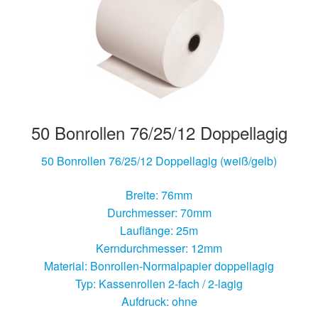
Hersteller/Gerät
Apothekenrollen
Öko Rollen
50 Bonrollen 76/25/12 Doppellagig
Rollen für Waagen
50 Bonrollen 76/25/12 Doppellagig (weiß/gelb)
Unterm
Sonderrollen
öffnen
Breite: 76mm
Durchmesser: 70mm
Lauflänge: 25m
Kerndurchmesser: 12mm
Material: Bonrollen-Normalpapier doppellagig
Typ: Kassenrollen 2-fach / 2-lagig
Aufdruck: ohne