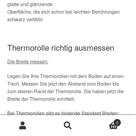
glatte und glänzende
Oberfläche, die sich schon bei leichten Berührungen
schwarz verfärbt
Thermorolle richtig ausmessen
Die Breite messen:
Legen Sie Ihre Thermorollen mit dem Boden auf einen
Tisch. Messen Sie jetzt den Abstand vom Boden bis
zum oberen Rand der Thermorolle. Sie haben jetzt die
Breite der Thermorolle ermittelt.
Bei Thermorollen gibt es folgende Standard Breiten:
80mm, 62mm, 60mm, 58mm, 57mm, 44mm
0
Suche
Suche
Den Durchmesser messen:
nach: