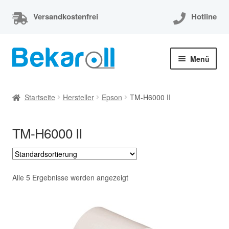
Versandkostenfrei
Hotline
Zur
Zum
Menü
Navigation
Inhalt
springen
springen
Unterm
Thermorollen
öffnen
Startseite
Hersteller
Epson
TM-H6000 II
Thermorollen 80x80x12
TM-H6000 II
Unterm
EC-Cash Rollen
öffnen
Unterm
Kassenrollen
öffnen
Alle 5 Ergebnisse werden angezeigt
Bonrollen
Mein Konto