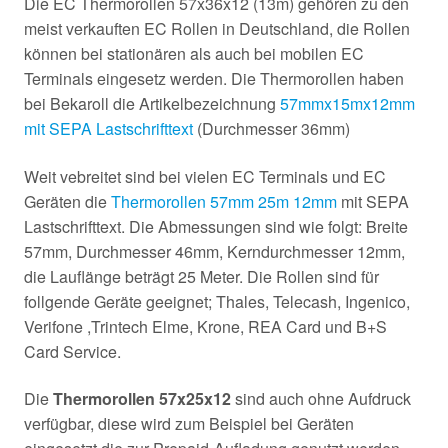
Die EC Thermorollen 57x36x12 (13m) gehören zu den
meist verkauften EC Rollen in Deutschland, die Rollen
können bei stationären als auch bei mobilen EC
Terminals eingesetz werden. Die Thermorollen haben
bei Bekaroll die Artikelbezeichnung
57mmx15mx12mm
mit SEPA Lastschrifttext
(Durchmesser 36mm)
Weit vebreitet sind bei vielen EC Terminals und EC
Geräten die
Thermorollen 57mm 25m 12mm
mit SEPA
Lastschrifttext. Die Abmessungen sind wie folgt: Breite
57mm, Durchmesser 46mm, Kerndurchmesser 12mm,
die Lauflänge beträgt 25 Meter. Die Rollen sind für
follgende Geräte geeignet; Thales, Telecash, Ingenico,
Verifone ,Trintech Elme, Krone, REA Card und B+S
Card Service.
Die
Thermorollen 57x25x12
sind auch ohne Aufdruck
verfügbar, diese wird zum Beispiel bei Geräten