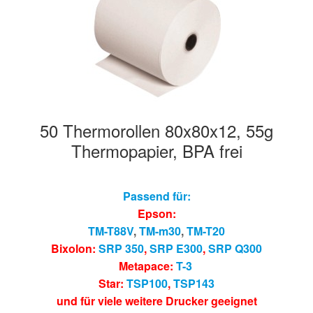
Hersteller/Gerät
Apothekenrollen
Öko Rollen
50 Thermorollen 80x80x12, 55g
Rollen für Waagen
Thermopapier, BPA frei
Unterm
Sonderrollen
öffnen
Passend für:
Epson:
TM-T88V
,
TM-m30
,
TM-T20
Bixolon:
SRP 350
,
SRP E300
,
SRP Q300
Metapace:
T-3
Star:
TSP100
,
TSP143
und für viele weitere Drucker geeignet