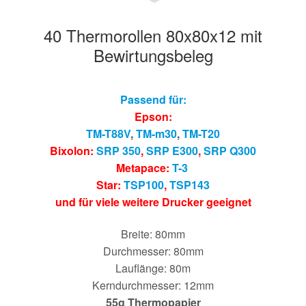
40 Thermorollen 80x80x12 mit
Bewirtungsbeleg
Passend für:
Epson:
TM-T88V
,
TM-m30
,
TM-T20
Bixolon:
SRP 350
,
SRP E300
,
SRP Q300
Metapace:
T-3
Star:
TSP100
,
TSP143
und für viele weitere Drucker geeignet
Breite: 80mm
Durchmesser: 80mm
Lauflänge: 80m
Kerndurchmesser: 12mm
55g Thermopapier