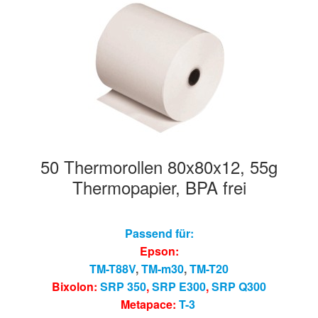
Hersteller/Gerät
Apothekenrollen
Öko Rollen
Rollen für Waagen
50 Thermorollen 80x80x12, 55g
Unterm
Sonderrollen
Thermopapier, BPA frei
öffnen
Passend für:
Epson:
TM-T88V
,
TM-m30
,
TM-T20
Bixolon:
SRP 350
,
SRP E300
,
SRP Q300
Metapace:
T-3