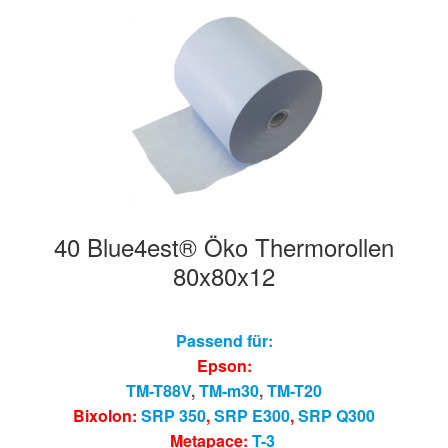
40 Blue4est® Öko Thermorollen
80x80x12
Passend für:
Epson:
TM-T88V
,
TM-m30
,
TM-T20
Bixolon:
SRP 350
,
SRP E300
,
SRP Q300
Metapace:
T-3