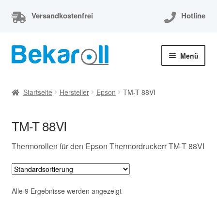
Versandkostenfrei
Hotline
Zur
Zum
Menü
Navigation
Inhalt
springen
springen
Unterm
Thermorollen
öffnen
Startseite
Hersteller
Epson
TM-T 88VI
Thermorollen 80x80x12
TM-T 88VI
Unterm
EC-Cash Rollen
öffnen
Thermorollen für den Epson Thermordruckerr TM-T 88VI
Unterm
Kassenrollen
öffnen
Bonrollen
Alle 9 Ergebnisse werden angezeigt
Mein Konto