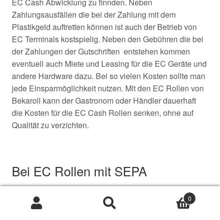
EC Cash Abwicklung zu finnden. Neben
Zahlungsausfällen die bei der Zahlung mit dem
Plastikgeld auftretten können ist auch der Betrieb von
EC Terminals kostspielig. Neben den Gebühren die bei
der Zahlungen der Gutschriften entstehen kommen
eventuell auch Miete und Leasing für die EC Geräte und
andere Hardware dazu. Bei so vielen Kosten sollte man
jede Einsparmöglichkeit nutzen. Mit den EC Rollen von
Bekaroll kann der Gastronom oder Händler dauerhaft
die Kosten für die EC Cash Rollen senken, ohne auf
Qualität zu verzichten.
Bei EC Rollen mit SEPA
Lastschriftext ist der folgender Text
0
auf der Rückseite aufgedruckt
Suche
Suche
nach: