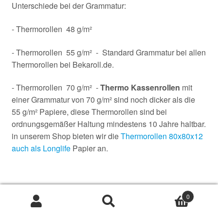
Unterschiede bei der Grammatur:
- Thermorollen 48 g/m²
- Thermorollen 55 g/m² - Standard Grammatur bei allen
Thermorollen bei Bekaroll.de.
- Thermorollen 70 g/m² -
Thermo Kassenrollen
mit
einer Grammatur von 70 g/m² sind noch dicker als die
55 g/m² Papiere, diese Thermorollen sind bei
ordnungsgemäßer Haltung mindestens 10 Jahre haltbar.
in unserem Shop bieten wir die
Thermorollen 80x80x12
auch als Longlife
Papier an.
Einsatzgebiete von Thermorollen?
0
Suche
Suche
Thermorollen werden für die verschiedenste
nach: