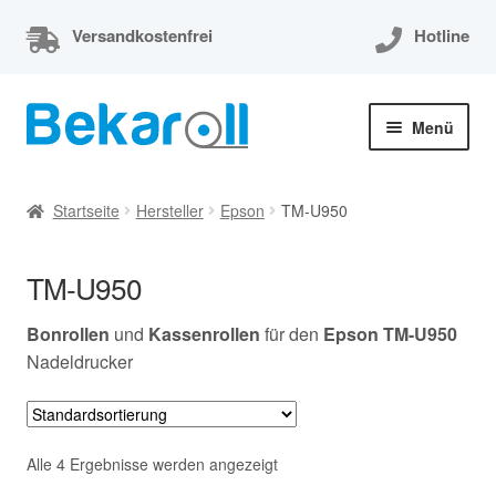
Versandkostenfrei
Hotline
Zur
Zum
Menü
Navigation
Inhalt
springen
springen
Unterm
Thermorollen
öffnen
Startseite
Hersteller
Epson
TM-U950
Thermorollen 80x80x12
TM-U950
Unterm
EC-Cash Rollen
öffnen
Bonrollen
und
Kassenrollen
für den
Epson TM-U950
Unterm
Kassenrollen
Nadeldrucker
öffnen
Bonrollen
Alle 4 Ergebnisse werden angezeigt
Mein Konto