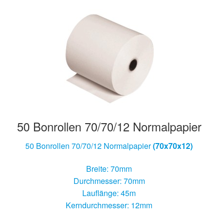
Hersteller/Gerät
Apothekenrollen
Öko Rollen
Rollen für Waagen
Unterm
Sonderrollen
50 Bonrollen 70/70/12 Normalpapier
öffnen
50 Bonrollen 70/70/12 Normalpapier
(70x70x12)
Breite: 70mm
Durchmesser: 70mm
Lauflänge: 45m
Kerndurchmesser: 12mm