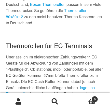
Deutschland,
Epson Thermorollen
passen in sehr viele
Thermodrucker. So gehöhren die
Thermorollen
80x80x12
zu den meist benutzen Thermo Kassenrollen
in Deutschland.
Thermorollen für EC Terminals
Ünerlässlich im elektronischen Zahlungsverkehr, EC
Geräte für die Abwicklung von Zahlungen mit dem
"Plastikgeld". Ob stationär, mobil oder portable, bei allen
EC Geräten kommen 57mm breite Thermorollen zum
Einsatz. Die EC Cash Rollen können dabei je nach
Gerät unterschiedliche Lauflängen haben.
Ingenico
Thermorollen
haben bei mobilen Terminals entweder
0
einen Durchmesser von 36mm oder 46mm.
Suche
Suche
nach: