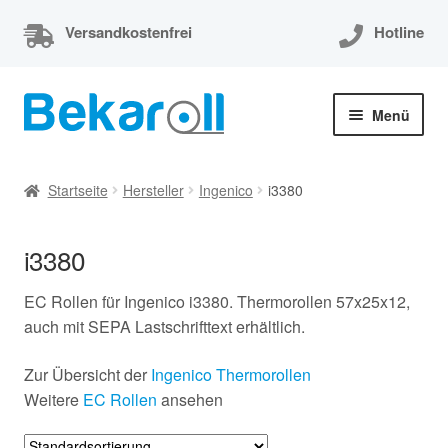
Versandkostenfrei
Hotline
Zur
Zum
Menü
Navigation
Inhalt
springen
springen
Unterm
Thermorollen
öffnen
Startseite
Hersteller
Ingenico
i3380
Thermorollen 80x80x12
i3380
Unterm
EC-Cash Rollen
öffnen
EC Rollen für Ingenico i3380. Thermorollen 57x25x12,
Unterm
Kassenrollen
auch mit SEPA Lastschrifttext erhältlich.
öffnen
Zur Übersicht der
Ingenico Thermorollen
Bonrollen
Weitere
EC Rollen
ansehen
Mein Konto