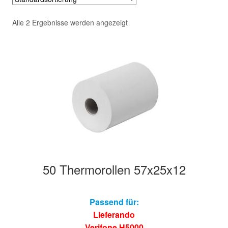
Hersteller/Gerät
Alle 2 Ergebnisse werden angezeigt
Apothekenrollen
Öko Rollen
Rollen für Waagen
Unterm
Sonderrollen
öffnen
50 Thermorollen 57x25x12
Passend für:
Lieferando
Verifone H5000