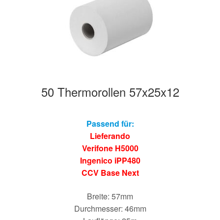
Hersteller/Gerät
Apothekenrollen
Öko Rollen
50 Thermorollen 57x25x12
Rollen für Waagen
Unterm
Sonderrollen
Passend für:
öffnen
Lieferando
Verifone H5000
Ingenico iPP480
CCV Base Next
Breite: 57mm
Durchmesser: 46mm