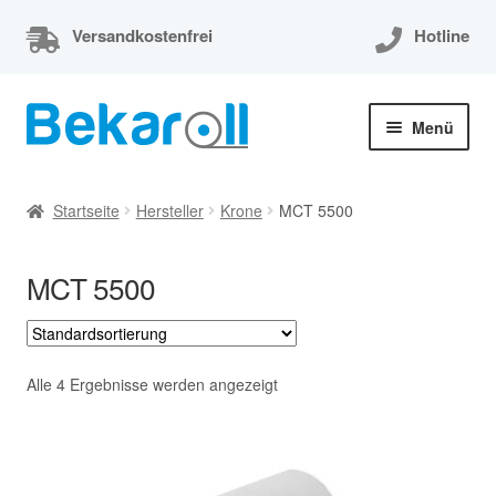
Versandkostenfrei
Hotline
Zur
Zum
Menü
Navigation
Inhalt
springen
springen
Unterm
Thermorollen
öffnen
Startseite
Hersteller
Krone
MCT 5500
Thermorollen 80x80x12
MCT 5500
Unterm
EC-Cash Rollen
öffnen
Unterm
Kassenrollen
öffnen
Alle 4 Ergebnisse werden angezeigt
Bonrollen
Mein Konto