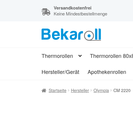
Versandkostenfrei
Keine Mindestbestellmenge
Zur
Zum
Navigation
Inhalt
Kassenrollen,
springen
springen
Thermorollen
Thermorollen
Thermorollen 80x
und
Bonrollen
Hersteller/Gerät
Apothekenrollen
Startseite
Hersteller
Olympia
CM 2220