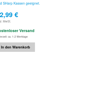
d SHarp Kassen geeignet.
2,99
€
€
gl. MwSt.
ostenloser Versand
ferzeit: ca. 1-2 Werktage
In den Warenkorb