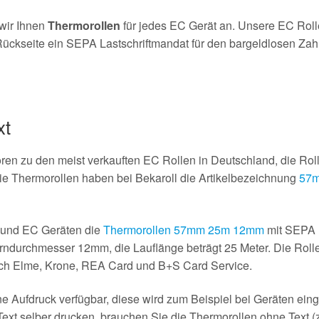
wir Ihnen
Thermorollen
für jedes EC Gerät an. Unsere EC Rol
ückseite ein SEPA Lastschriftmandat für den bargeldlosen Zahlu
xt
n zu den meist verkauften EC Rollen in Deutschland, die Roll
e Thermorollen haben bei Bekaroll die Artikelbezeichnung
57m
s und EC Geräten die
Thermorollen 57mm 25m 12mm
mit SEPA L
ndurchmesser 12mm, die Lauflänge beträgt 25 Meter. Die Rollen
ntech Elme, Krone, REA Card und B+S Card Service.
e Aufdruck verfügbar, diese wird zum Beispiel bei Geräten eing
Text selber drucken, brauchen Sie die Thermorollen ohne Text 