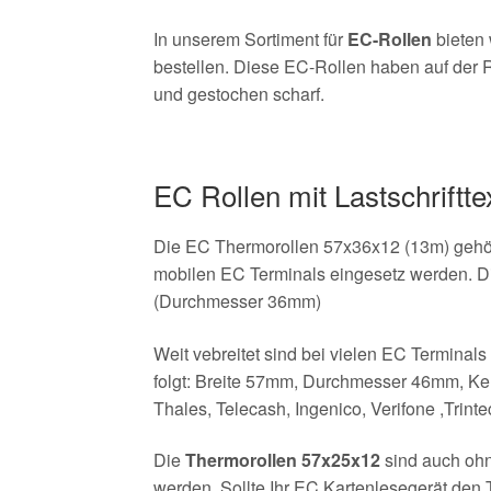
In unserem Sortiment für
EC-Rollen
bieten 
bestellen. Diese EC-Rollen haben auf der R
und gestochen scharf.
EC Rollen mit Lastschriftte
Die EC Thermorollen 57x36x12 (13m) gehöre
mobilen EC Terminals eingesetz werden. Di
(Durchmesser 36mm)
Weit vebreitet sind bei vielen EC Terminal
folgt: Breite 57mm, Durchmesser 46mm, Ker
Thales, Telecash, Ingenico, Verifone ,Tri
Die
Thermorollen 57x25x12
sind auch ohn
werden. Sollte Ihr EC Kartenlesegerät den 