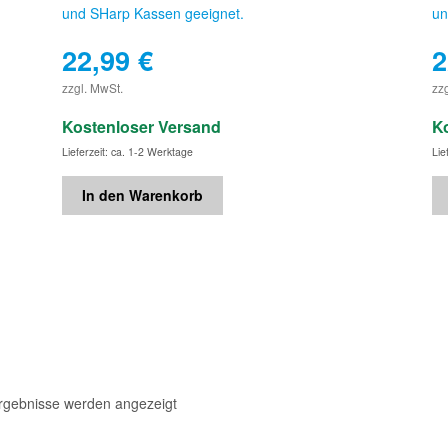
und SHarp Kassen geeignet.
un
22,99
€
2
€
zzgl. MwSt.
zz
Kostenloser Versand
K
Lieferzeit: ca. 1-2 Werktage
Lie
In den Warenkorb
Ergebnisse werden angezeigt