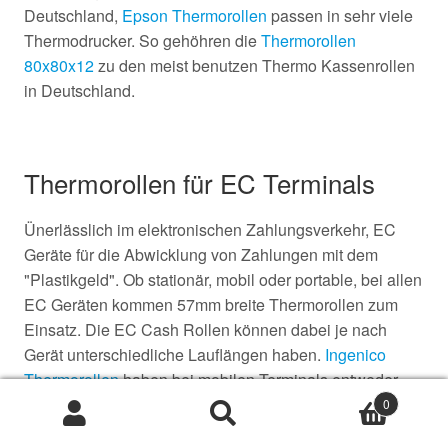
Deutschland,
Epson Thermorollen
passen in sehr viele
Thermodrucker. So gehöhren die
Thermorollen
80x80x12
zu den meist benutzen Thermo Kassenrollen
in Deutschland.
Thermorollen für EC Terminals
Ünerlässlich im elektronischen Zahlungsverkehr, EC
Geräte für die Abwicklung von Zahlungen mit dem
"Plastikgeld". Ob stationär, mobil oder portable, bei allen
EC Geräten kommen 57mm breite Thermorollen zum
Einsatz. Die EC Cash Rollen können dabei je nach
Gerät unterschiedliche Lauflängen haben.
Ingenico
Thermorollen
haben bei mobilen Terminals entweder
einen Durchmesser von 36mm oder 46mm.
0
Suche
Suche
nach: