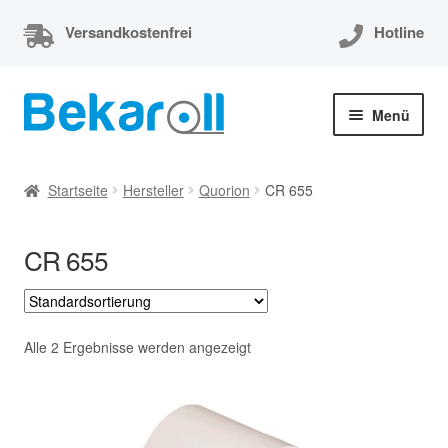
Versandkostenfrei
Hotline
Zur
Zum
Menü
Navigation
Inhalt
springen
springen
Unterm
Thermorollen
öffnen
Startseite
Hersteller
Quorion
CR 655
Thermorollen 80x80x12
CR 655
Unterm
EC-Cash Rollen
öffnen
Unterm
Kassenrollen
öffnen
Alle 2 Ergebnisse werden angezeigt
Bonrollen
Mein Konto