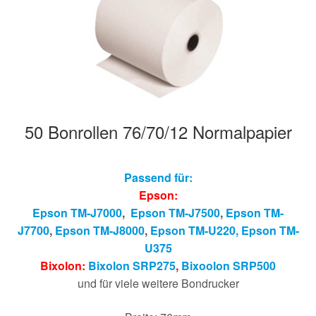
Hersteller/Gerät
Apothekenrollen
Öko Rollen
50 Bonrollen 76/70/12 Normalpapier
Rollen für Waagen
Unterm
Sonderrollen
Passend für:
öffnen
Epson:
Epson TM-J7000
,
Epson TM-J7500
,
Epson TM-
J7700
,
Epson TM-J8000
,
Epson TM-U220,
Epson T
M-
U375
Bixolon:
Bixolon SRP275
,
Bixoolon SRP500
und für viele weitere Bondrucker