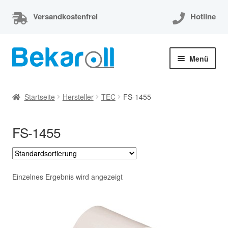
Versandkostenfrei
Hotline
Zur
Zum
Menü
Navigation
Inhalt
springen
springen
Unterm
Thermorollen
öffnen
Startseite
Hersteller
TEC
FS-1455
Thermorollen 80x80x12
FS-1455
Unterm
EC-Cash Rollen
öffnen
Unterm
Kassenrollen
öffnen
Einzelnes Ergebnis wird angezeigt
Bonrollen
Mein Konto