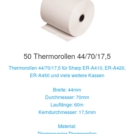
Hersteller/Gerät
Apothekenrollen
Öko Rollen
50 Thermorollen 44/70/17,5
Rollen für Waagen
Thermorollen 44/70/17,5 für Sharp ER-A410, ER-A420,
Unterm
Sonderrollen
ER-A450 und viele weitere Kassen
öffnen
Breite: 44mm
Durchmesser: 70mm
Lauflänge: 60m
Kerndurchmesser: 17,5mm
Material:
Thermopapier-Thermorollen