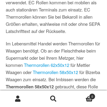
verwendet. EC Rollen kommen bei mobilen als
auch stationären Terminals zum einsatz. EC
Thermorollen können Sie bei Bekaroll in allen
Größen erhalten, wahlweise mit oder ohne SEPA
Latschrifttext auf der Rückseite.
Im Lebensmittel Handel werden Thermorollen für
Waagen benötigt. Ob an der Fleischtheke beim
Supermarkt oder bei Ihrem Metzger, hier
kommen
Thermorollen 62x50x12
für Mettler
Waagen oder
Thermorollen 58x50x12
für Bizerba
Waagen zum einsatz. Bei Imbissen werden die
Thermorollen 58x50x12
gebraucht, diese Rolle
ist 58mm breit und hat eine Lauflänge von 50
0
metern.
Suche
Suche
nach: