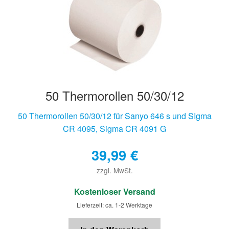
Hersteller/Gerät
Apothekenrollen
Öko Rollen
50 Thermorollen 50/30/12
Rollen für Waagen
50 Thermorollen 50/30/12 für Sanyo 646 s und SIgma
Unterm
Sonderrollen
CR 4095, Sigma CR 4091 G
öffnen
39,99
€
zzgl. MwSt.
€
Kostenloser Versand
Lieferzeit: ca. 1-2 Werktage