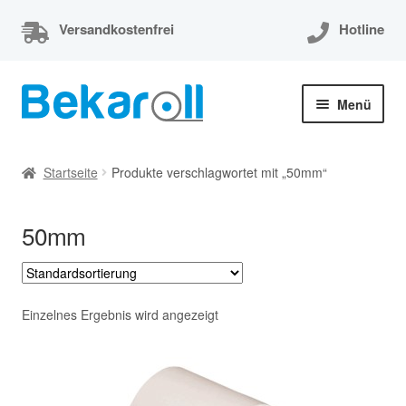
Versandkostenfrei
Hotline
Zur
Zum
Menü
Navigation
Inhalt
springen
springen
Unterm
Thermorollen
öffnen
Startseite
Produkte verschlagwortet mit „50mm“
Thermorollen 80x80x12
50mm
Unterm
EC-Cash Rollen
öffnen
Unterm
Kassenrollen
öffnen
Einzelnes Ergebnis wird angezeigt
Bonrollen
Mein Konto