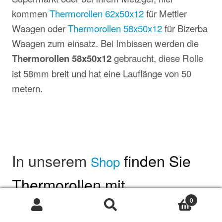
kommen
Thermorollen 62x50x12
für Mettler
Waagen oder
Thermorollen 58x50x12
für Bizerba
Waagen zum einsatz. Bei Imbissen werden die
Thermorollen 58x50x12
gebraucht, diese Rolle
ist 58mm breit und hat eine Lauflänge von 50
metern.
In unserem
finden Sie
Shop
Thermorollen mit
0
unterschiedlicher
Suche
Suche
nach: