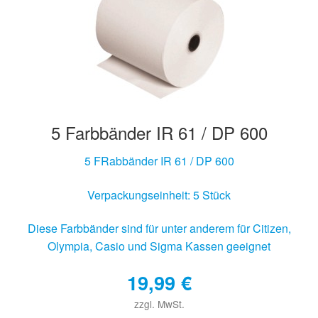
Hersteller/Gerät
Apothekenrollen
Öko Rollen
5 Farbbänder IR 61 / DP 600
Rollen für Waagen
5 FRabbänder IR 61 / DP 600
Unterm
Sonderrollen
öffnen
Verpackungseinheit: 5 Stück
Diese Farbbänder sind für unter anderem für Citizen,
Olympia, Casio und Sigma Kassen geeignet
19,99
€
zzgl. MwSt.
€