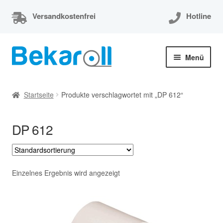
Versandkostenfrei
Hotline
Zur
Zum
Menü
Navigation
Inhalt
springen
springen
Unterm
Thermorollen
öffnen
Startseite
Produkte verschlagwortet mit „DP 612“
Thermorollen 80x80x12
DP 612
Unterm
EC-Cash Rollen
öffnen
Unterm
Kassenrollen
öffnen
Einzelnes Ergebnis wird angezeigt
Bonrollen
Mein Konto