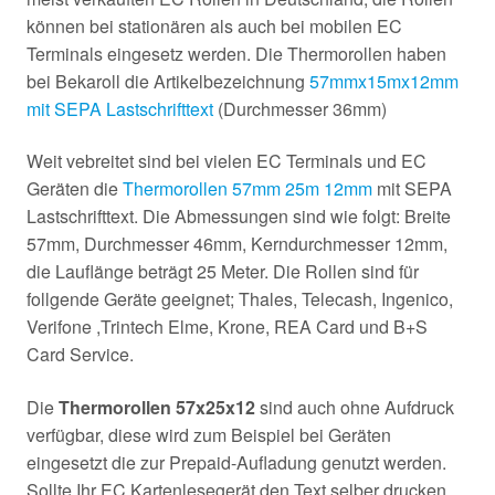
können bei stationären als auch bei mobilen EC
Terminals eingesetz werden. Die Thermorollen haben
bei Bekaroll die Artikelbezeichnung
57mmx15mx12mm
mit SEPA Lastschrifttext
(Durchmesser 36mm)
Weit vebreitet sind bei vielen EC Terminals und EC
Geräten die
Thermorollen 57mm 25m 12mm
mit SEPA
Lastschrifttext. Die Abmessungen sind wie folgt: Breite
57mm, Durchmesser 46mm, Kerndurchmesser 12mm,
die Lauflänge beträgt 25 Meter. Die Rollen sind für
follgende Geräte geeignet; Thales, Telecash, Ingenico,
Verifone ,Trintech Elme, Krone, REA Card und B+S
Card Service.
Die
Thermorollen 57x25x12
sind auch ohne Aufdruck
verfügbar, diese wird zum Beispiel bei Geräten
eingesetzt die zur Prepaid-Aufladung genutzt werden.
Sollte Ihr EC Kartenlesegerät den Text selber drucken,