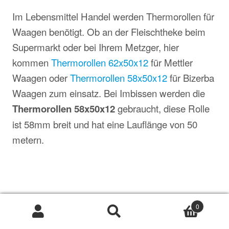
Im Lebensmittel Handel werden Thermorollen für
Waagen benötigt. Ob an der Fleischtheke beim
Supermarkt oder bei Ihrem Metzger, hier
kommen
Thermorollen 62x50x12
für Mettler
Waagen oder
Thermorollen 58x50x12
für Bizerba
Waagen zum einsatz. Bei Imbissen werden die
Thermorollen 58x50x12
gebraucht, diese Rolle
ist 58mm breit und hat eine Lauflänge von 50
metern.
0
In unserem
finden Sie
Shop
Suche
Suche
nach: