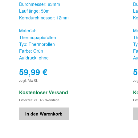
Durchmesser: 63mm
Du
Lauflänge: 50m
La
Kerndurchmesser: 12mm
Ke
Material:
Ma
Thermopapierollen
Th
Typ: Thermorollen
Ty
Farbe: Grün
Fa
Aufdruck: ohne
Au
59,99
€
5
€
zzgl. MwSt.
zz
Kostenloser Versand
K
Lieferzeit: ca. 1-2 Werktage
Lie
In den Warenkorb