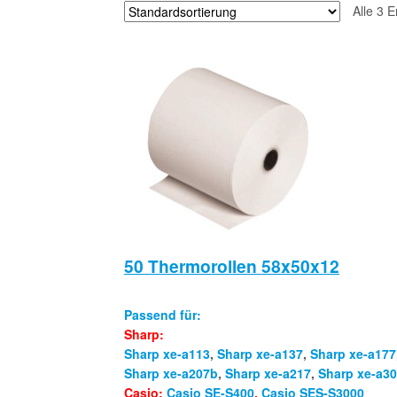
Alle 3 
50 Thermorollen 58x50x12
Passend für:
Sharp:
Sharp xe-a113
,
Sharp xe-a137
,
Sharp xe-a177
Sharp xe-a207b
,
Sharp xe-a217
,
Sharp xe-a3
Casio:
Casio SE-S400
,
Casio SES-S3000