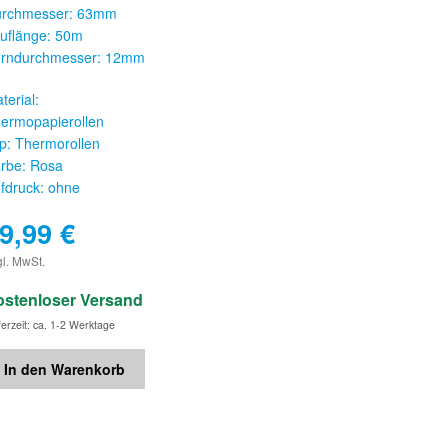
rchmesser: 63mm
uflänge: 50m
rndurchmesser: 12mm
terial:
ermopapierollen
p: Thermorollen
rbe: Rosa
fdruck: ohne
9,99
€
€
gl. MwSt.
ostenloser Versand
ferzeit: ca. 1-2 Werktage
In den Warenkorb