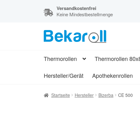
Versandkostenfrei
Keine Mindestbestellmenge
Zur
Zum
Navigation
Inhalt
Kassenrollen,
springen
springen
Thermorollen
Thermorollen
Thermorollen 80x
und
Bonrollen
Hersteller/Gerät
Apothekenrollen
Startseite
Hersteller
Bizerba
CE 500