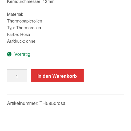
Kerndurchmesser: 12mm
Material:
Thermopapierollen
Typ: Thermorollen
Farbe: Rosa
Aufdruck: ohne
Vorrätig
50
In den Warenkorb
Rosa
Thermorollen
58/50/12
Menge
Artikelnummer:
TH5850rosa