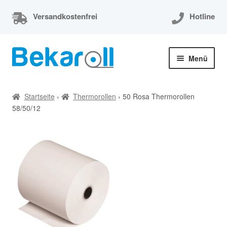
Versandkostenfrei
Hotline
Zur
Zum
Menü
Navigation
Inhalt
springen
springen
Unterm
Thermorollen
öffnen
Startseite
›
Thermorollen
›
50 Rosa Thermorollen
58/50/12
Thermorollen 80x80x12
Unterm
EC-Cash Rollen
öffnen
Unterm
Kassenrollen
öffnen
Bonrollen
Mein Konto