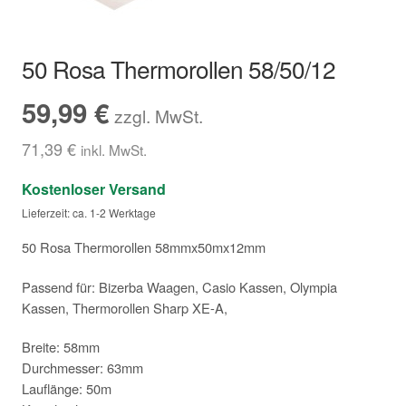
Hersteller/Gerät
50 Rosa Thermorollen 58/50/12
Apothekenrollen
59,99
€
zzgl. MwSt.
Öko Rollen
71,39
€
inkl. MwSt.
Rollen für Waagen
Kostenloser Versand
Lieferzeit: ca. 1-2 Werktage
Unterm
Sonderrollen
öffnen
50 Rosa Thermorollen 58mmx50mx12mm
Passend für: Bizerba Waagen, Casio Kassen, Olympia
Kassen, Thermorollen Sharp XE-A,
Breite: 58mm
Durchmesser: 63mm
Lauflänge: 50m