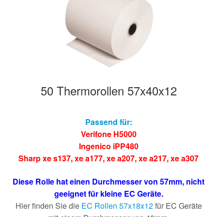
Hersteller/Gerät
Apothekenrollen
Öko Rollen
50 Thermorollen 57x40x12
Rollen für Waagen
Unterm
Sonderrollen
Passend für:
öffnen
Verifone H5000
Ingenico iPP480
Sharp xe s137
,
xe a177
,
xe a207
,
xe a217
,
xe a307
Diese Rolle hat einen Durchmesser von 57mm, nicht
geeignet für kleine EC Geräte.
Hier finden Sie die
EC Rollen 57x18x12
für EC Geräte