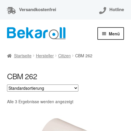
Versandkostenfrei
Hotline
Zur
Zum
Menü
Navigation
Inhalt
springen
springen
Unterm
Thermorollen
öffnen
Startseite
Hersteller
Citizen
CBM 262
Thermorollen 80x80x12
CBM 262
Unterm
EC-Cash Rollen
öffnen
Unterm
Kassenrollen
öffnen
Alle 3 Ergebnisse werden angezeigt
Bonrollen
Mein Konto