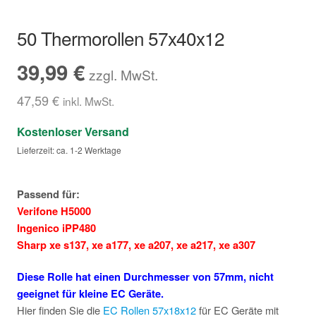
Hersteller/Gerät
50 Thermorollen 57x40x12
Apothekenrollen
39,99
€
zzgl. MwSt.
Öko Rollen
47,59
€
inkl. MwSt.
Kostenloser Versand
Rollen für Waagen
Lieferzeit: ca. 1-2 Werktage
Unterm
Sonderrollen
öffnen
Passend für:
Verifone H5000
Ingenico iPP480
Sharp xe s137
,
xe a177
,
xe a207
,
xe a217
,
xe a307
Diese Rolle hat einen Durchmesser von 57mm, nicht
geeignet für kleine EC Geräte.
Hier finden Sie die
EC Rollen 57x18x12
für EC Geräte mit