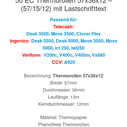
(57/15/12) mit Lastschrifttext
Passend für:
Telecash:
Desk 3500
,
Move 3500
,
Clover Flex
Ingenico:
Desk 3500
,
Desk 5000
,
Move 3500
,
Move
5000
,
ict 250
,
iwl250
Verifone:
V200c
,
V400c
,
V400m
,
Vx680
CCV:
A920
Bezeichnung:
Thermorollen 57x36x12
Breite: 57mm
Durchmesser: 36mm
Lauflänge: 13m
Kerndurchmesser: 12mm
Material: Thermopapier
Phenolfreie Thermorollen