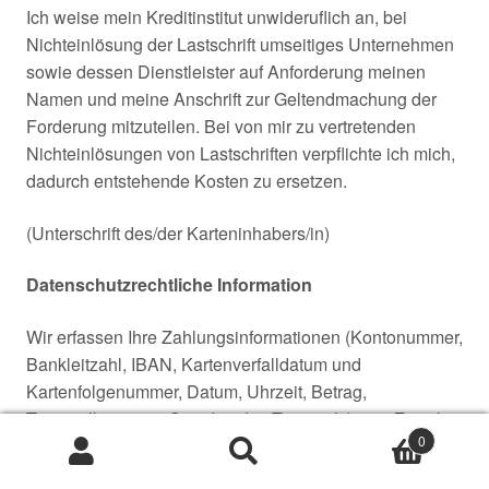
Ich weise mein Kreditinstitut unwideruflich an, bei
Nichteinlösung der Lastschrift umseitiges Unternehmen
sowie dessen Dienstleister auf Anforderung meinen
Namen und meine Anschrift zur Geltendmachung der
Forderung mitzuteilen. Bei von mir zu vertretenden
Nichteinlösungen von Lastschriften verpflichte ich mich,
dadurch entstehende Kosten zu ersetzen.
(Unterschrift des/der Karteninhabers/in)
Datenschutzrechtliche Information
Wir erfassen Ihre Zahlungsinformationen (Kontonummer,
Bankleitzahl, IBAN, Kartenverfalldatum und
Kartenfolgenummer, Datum, Uhrzeit, Betrag,
Terminalkennung, Standort des Terminals) zum Zweck
0
der Zahlungsabwicklung, zur Kartenprüfung und zur
Suche
Suche
Verhinderung von Kartenmissbrauch.
nach: