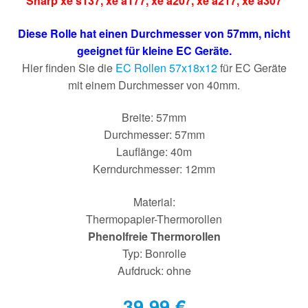
Sharp xe s137
,
xe a177
,
xe a207
,
xe a217
,
xe a307
Diese Rolle hat einen Durchmesser von 57mm, nicht
geeignet für kleine EC Geräte.
Hier finden Sie die
EC Rollen 57x18x12
für EC Geräte
mit einem Durchmesser von 40mm.
Breite: 57mm
Durchmesser: 57mm
Lauflänge: 40m
Kerndurchmesser: 12mm
Material:
Thermopapier-Thermorollen
Phenolfreie Thermorollen
Typ: Bonrolle
Aufdruck: ohne
39,99
€