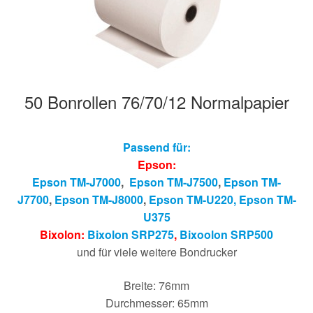
50 Bonrollen 76/70/12 Normalpapier
Passend für:
Epson:
Epson TM-J7000
,
Epson TM-J7500
,
Epson TM-
J7700
,
Epson TM-J8000
,
Epson TM-U220,
Epson T
M-
U375
Bixolon:
Bixolon SRP275
,
Bixoolon SRP500
und für viele weitere Bondrucker
Breite: 76mm
Durchmesser: 65mm