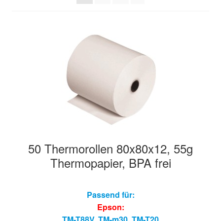
50 Thermorollen 80x80x12, 55g
Thermopapier, BPA frei
Passend für:
Epson:
TM-T88V
,
TM-m30
,
TM-T20