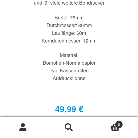
und für viele weitere Bondrucker
Breite: 76mm
Durchmesser: 80mm
Lauflänge: 60m
Kerndurchmesser: 12mm
Material:
Bonrollen-Normalpapier
Typ: Kassenrollen
Aufdruck: ohne
49,99
€
zzgl. MwSt.
€
0
Kostenloser Versand
Suche
Suche
nach: