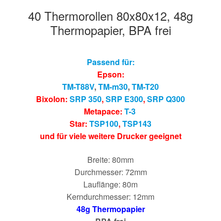
40 Thermorollen 80x80x12, 48g
Thermopapier, BPA frei
Passend für:
Epson:
TM-T88V
,
TM-m30
,
TM-T20
Bixolon:
SRP 350
,
SRP E300
,
SRP Q300
Metapace:
T-3
Star:
TSP100
,
TSP143
und für viele weitere Drucker geeignet
Breite: 80mm
Durchmesser: 72mm
Lauflänge: 80m
Kerndurchmesser: 12mm
48g Thermopapier