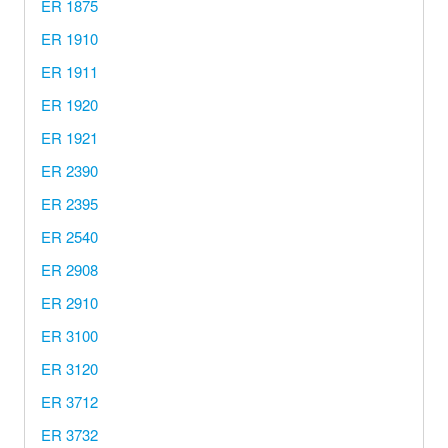
ER 1875
Hersteller/Gerät
ER 1910
ER 1911
Apothekenrollen
ER 1920
Öko Rollen
ER 1921
ER 2390
Rollen für Waagen
ER 2395
ER 2540
Unterm
Sonderrollen
öffnen
ER 2908
ER 2910
ER 3100
ER 3120
ER 3712
ER 3732