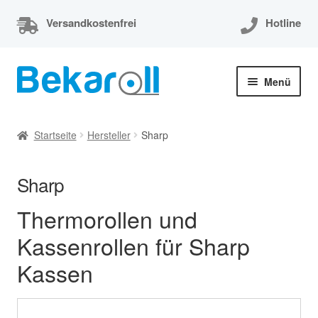
Versandkostenfrei
Hotline
Zur
Zum
Menü
Navigation
Inhalt
springen
springen
Unterm
Thermorollen
öffnen
Startseite
Hersteller
Sharp
Thermorollen 80x80x12
Sharp
Unterm
EC-Cash Rollen
öffnen
Thermorollen und
Unterm
Kassenrollen
Kassenrollen für Sharp
öffnen
Kassen
Bonrollen
Mein Konto