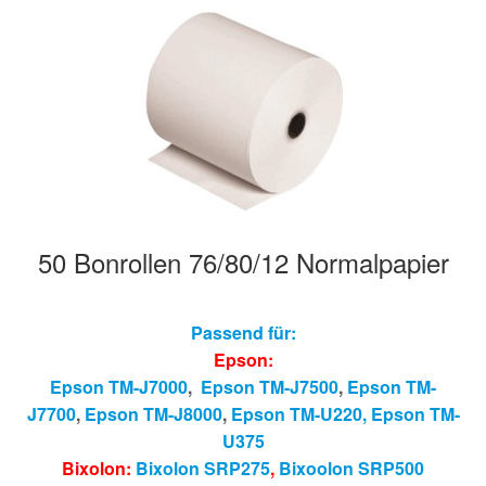
50 Bonrollen 76/80/12 Normalpapier
Passend für:
Epson:
Epson TM-J7000
,
Epson TM-J7500
,
Epson TM-
J7700
,
Epson TM-J8000
,
Epson TM-U220,
Epson T
M-
U375
Bixolon:
Bixolon SRP275
,
Bixoolon SRP500