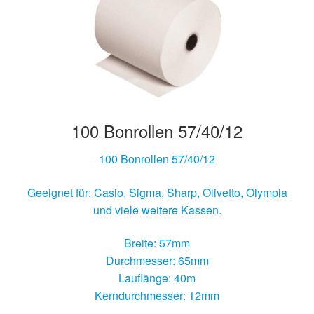
Hersteller/Gerät
Apothekenrollen
Öko Rollen
100 Bonrollen 57/40/12
Rollen für Waagen
100 Bonrollen 57/40/12
Unterm
Sonderrollen
öffnen
Geeignet für: Casio, Sigma, Sharp, Olivetto, Olympia
und viele weitere Kassen.
Breite: 57mm
Durchmesser: 65mm
Lauflänge: 40m
Kerndurchmesser: 12mm