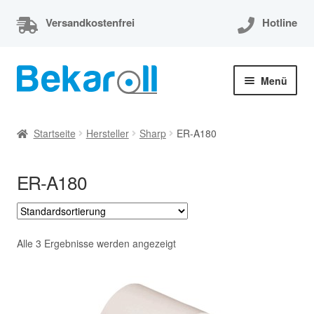
Versandkostenfrei
Hotline
Zur
Zum
Menü
Navigation
Inhalt
springen
springen
Unterm
Thermorollen
öffnen
Startseite
Hersteller
Sharp
ER-A180
Thermorollen 80x80x12
ER-A180
Unterm
EC-Cash Rollen
öffnen
Unterm
Kassenrollen
öffnen
Alle 3 Ergebnisse werden angezeigt
Bonrollen
Mein Konto