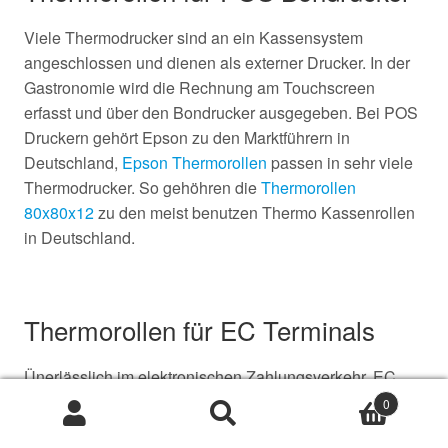
Viele Thermodrucker sind an ein Kassensystem
angeschlossen und dienen als externer Drucker. In der
Gastronomie wird die Rechnung am Touchscreen
erfasst und über den Bondrucker ausgegeben. Bei POS
Druckern gehört Epson zu den Marktführern in
Deutschland,
Epson Thermorollen
passen in sehr viele
Thermodrucker. So gehöhren die
Thermorollen
80x80x12
zu den meist benutzen Thermo Kassenrollen
in Deutschland.
Thermorollen für EC Terminals
Ünerlässlich im elektronischen Zahlungsverkehr, EC
Geräte für die Abwicklung von Zahlungen mit dem
0
Suche
Suche
"Plastikgeld". Ob stationär, mobil oder portable, bei allen
nach: