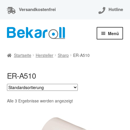
Versandkostenfrei
Hotline
Zur
Zum
Menü
Navigation
Inhalt
springen
springen
Unterm
Thermorollen
öffnen
Startseite
Hersteller
Sharp
ER-A510
Thermorollen 80x80x12
ER-A510
Unterm
EC-Cash Rollen
öffnen
Unterm
Kassenrollen
öffnen
Alle 3 Ergebnisse werden angezeigt
Bonrollen
Mein Konto