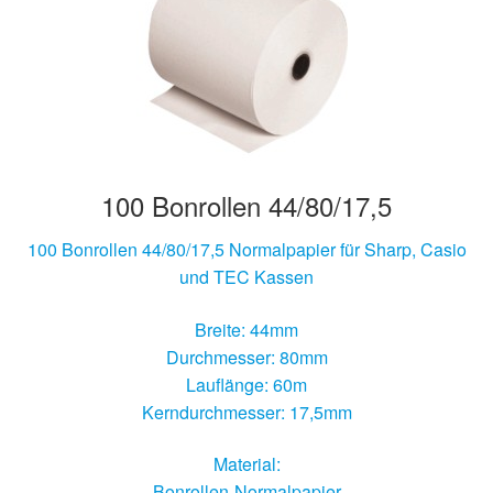
Hersteller/Gerät
Apothekenrollen
Öko Rollen
100 Bonrollen 44/80/17,5
Rollen für Waagen
100 Bonrollen 44/80/17,5 Normalpapier für Sharp, Casio
Unterm
Sonderrollen
und TEC Kassen
öffnen
Breite: 44mm
Durchmesser: 80mm
Lauflänge: 60m
Kerndurchmesser: 17,5mm
Material:
Bonrollen-Normalpapier