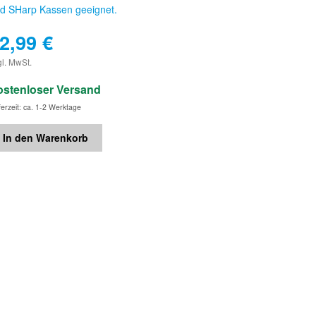
d SHarp Kassen geeignet.
2,99
€
€
gl. MwSt.
ostenloser Versand
ferzeit: ca. 1-2 Werktage
In den Warenkorb