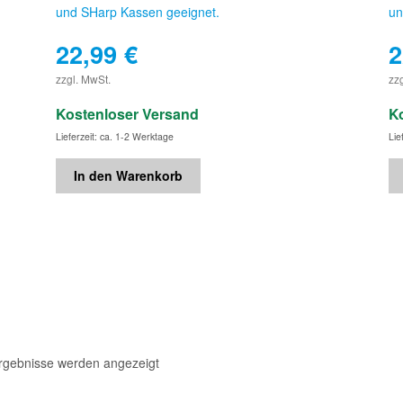
und SHarp Kassen geeignet.
un
22,99
€
2
€
zzgl. MwSt.
zz
Kostenloser Versand
K
Lieferzeit: ca. 1-2 Werktage
Lie
In den Warenkorb
Ergebnisse werden angezeigt