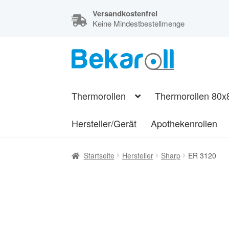
Versandkostenfrei
Keine Mindestbestellmenge
Zur
Zum
Navigation
Inhalt
Kassenrollen,
springen
springen
Thermorollen
Thermorollen
Thermorollen 80x
und
Bonrollen
Hersteller/Gerät
Apothekenrollen
Startseite
Hersteller
Sharp
ER 3120