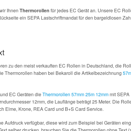
wir Ihnen
Thermorollen
für jedes EC Gerät an. Unsere EC Rol
ückseite ein SEPA Lastschriftmandat für den bargeldlosen Zahlu
xt
n zu den meist verkauften EC Rollen in Deutschland, die Roll
e Thermorollen haben bei Bekaroll die Artikelbezeichnung
57m
s und EC Geräten die
Thermorollen 57mm 25m 12mm
mit SEPA L
ndurchmesser 12mm, die Lauflänge beträgt 25 Meter. Die Rollen
ntech Elme, Krone, REA Card und B+S Card Service.
e Aufdruck verfügbar, diese wird zum Beispiel bei Geräten eing
Text selber drucken, brauchen Sie die Thermorollen ohne Text 