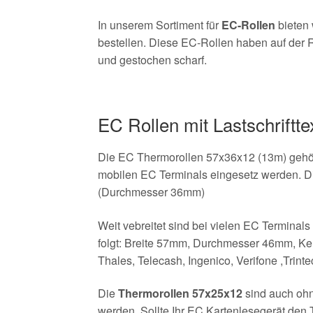
In unserem Sortiment für
EC-Rollen
bieten 
bestellen. Diese EC-Rollen haben auf der R
und gestochen scharf.
EC Rollen mit Lastschriftte
Die EC Thermorollen 57x36x12 (13m) gehöre
mobilen EC Terminals eingesetz werden. Di
(Durchmesser 36mm)
Weit vebreitet sind bei vielen EC Terminal
folgt: Breite 57mm, Durchmesser 46mm, Ker
Thales, Telecash, Ingenico, Verifone ,Tri
Die
Thermorollen 57x25x12
sind auch ohn
werden. Sollte Ihr EC Kartenlesegerät den 