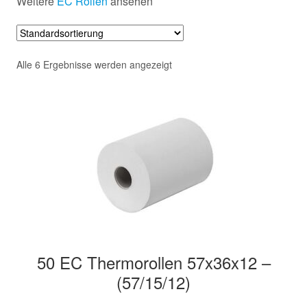
Weitere
EC Rollen
ansehen
Hersteller/Gerät
Apothekenrollen
Alle 6 Ergebnisse werden angezeigt
Öko Rollen
Rollen für Waagen
Unterm
Sonderrollen
öffnen
50 EC Thermorollen 57x36x12 –
(57/15/12)