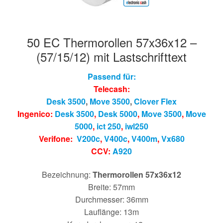
50 EC Thermorollen 57x36x12 –
(57/15/12) mit Lastschrifttext
Passend für:
Telecash:
Desk 3500
,
Move 3500
,
Clover Flex
Ingenico:
Desk 3500
,
Desk 5000
,
Move 3500
,
Move
5000
,
ict 250
,
iwl250
Verifone:
V200c
,
V400c
,
V400m
,
Vx680
CCV:
A920
Bezeichnung:
Thermorollen 57x36x12
Breite: 57mm
Durchmesser: 36mm
Lauflänge: 13m