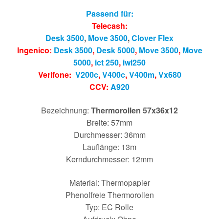
Passend für:
Telecash:
Desk 3500
,
Move 3500
,
Clover Flex
Ingenico:
Desk 3500
,
Desk 5000
,
Move 3500
,
Move
5000
,
ict 250
,
iwl250
Verifone:
V200c
,
V400c
,
V400m
,
Vx680
CCV:
A920
Bezeichnung:
Thermorollen 57x36x12
Breite: 57mm
Durchmesser: 36mm
Lauflänge: 13m
Kerndurchmesser: 12mm
Material: Thermopapier
Phenolfreie Thermorollen
Typ: EC Rolle