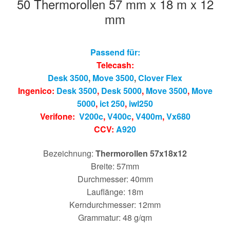
50 Thermorollen 57 mm x 18 m x 12
mm
Passend für:
Telecash:
Desk 3500
,
Move 3500
,
Clover Flex
Ingenico:
Desk 3500
,
Desk 5000
,
Move 3500
,
Move
5000
,
ict 250
,
iwl250
Verifone:
V200c
,
V400c
,
V400m
,
Vx680
CCV:
A920
Bezeichnung:
Thermorollen 57x18x12
Breite: 57mm
Durchmesser: 40mm
Lauflänge: 18m
Kerndurchmesser: 12mm
Grammatur: 48 g/qm