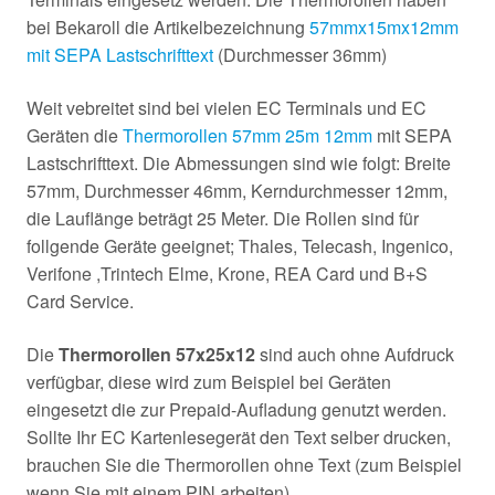
bei Bekaroll die Artikelbezeichnung
57mmx15mx12mm
mit SEPA Lastschrifttext
(Durchmesser 36mm)
Weit vebreitet sind bei vielen EC Terminals und EC
Geräten die
Thermorollen 57mm 25m 12mm
mit SEPA
Lastschrifttext. Die Abmessungen sind wie folgt: Breite
57mm, Durchmesser 46mm, Kerndurchmesser 12mm,
die Lauflänge beträgt 25 Meter. Die Rollen sind für
follgende Geräte geeignet; Thales, Telecash, Ingenico,
Verifone ,Trintech Elme, Krone, REA Card und B+S
Card Service.
Die
Thermorollen 57x25x12
sind auch ohne Aufdruck
verfügbar, diese wird zum Beispiel bei Geräten
eingesetzt die zur Prepaid-Aufladung genutzt werden.
Sollte Ihr EC Kartenlesegerät den Text selber drucken,
brauchen Sie die Thermorollen ohne Text (zum Beispiel
wenn Sie mit einem PIN arbeiten)