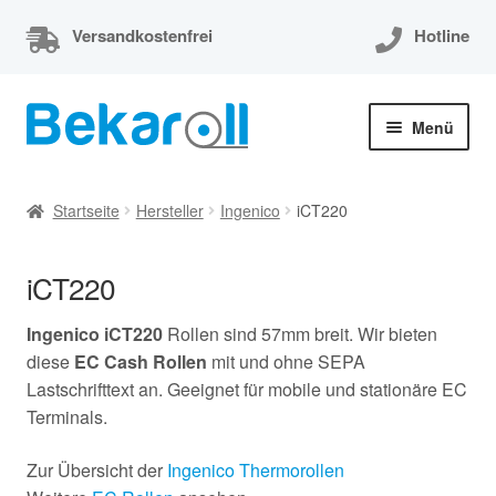
Versandkostenfrei
Hotline
Zur
Zum
Menü
Navigation
Inhalt
springen
springen
Unterm
Thermorollen
öffnen
Startseite
Hersteller
Ingenico
iCT220
Thermorollen 80x80x12
iCT220
Unterm
EC-Cash Rollen
öffnen
Ingenico iCT220
Rollen sind 57mm breit. Wir bieten
Unterm
Kassenrollen
diese
EC Cash Rollen
mit und ohne SEPA
öffnen
Lastschrifttext an. Geeignet für mobile und stationäre EC
Bonrollen
Terminals.
Zur Übersicht der
Ingenico Thermorollen
Mein Konto