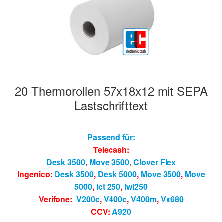
20 Thermorollen 57x18x12 mit SEPA
Lastschrifttext
Passend für:
Telecash:
Desk 3500
,
Move 3500
,
Clover Flex
Ingenico:
Desk 3500
,
Desk 5000
,
Move 3500
,
Move
5000
,
ict 250
,
iwl250
Verifone:
V200c
,
V400c
,
V400m
,
Vx680
CCV:
A920