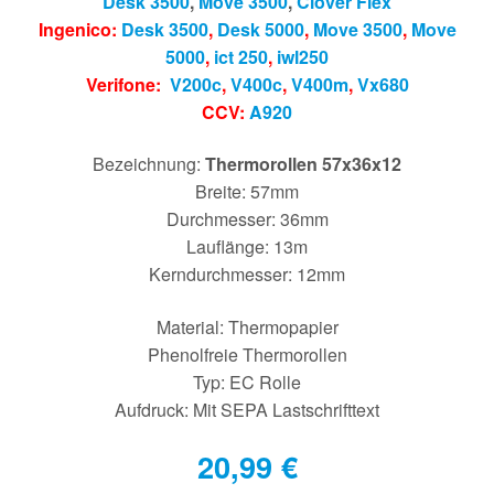
Desk 3500
,
Move 3500
,
Clover Flex
Ingenico:
Desk 3500
,
Desk 5000
,
Move 3500
,
Move
5000
,
ict 250
,
iwl250
Verifone:
V200c
,
V400c
,
V400m
,
Vx680
CCV:
A920
Bezeichnung:
Thermorollen 57x36x12
Breite: 57mm
Durchmesser: 36mm
Lauflänge: 13m
Kerndurchmesser: 12mm
Material: Thermopapier
Phenolfreie Thermorollen
Typ: EC Rolle
Aufdruck: Mit SEPA Lastschrifttext
20,99
€