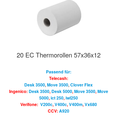
20 EC Thermorollen 57x36x12
Passend für:
Telecash:
Desk 3500
,
Move 3500
,
Clover Flex
Ingenico:
Desk 3500
,
Desk 5000
,
Move 3500
,
Move
5000
,
ict 250
,
iwl250
Verifone:
V200c
,
V400c
,
V400m
,
Vx680
CCV:
A920