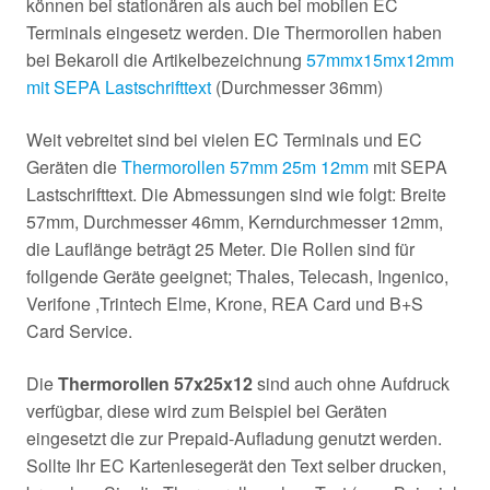
können bei stationären als auch bei mobilen EC
Terminals eingesetz werden. Die Thermorollen haben
bei Bekaroll die Artikelbezeichnung
57mmx15mx12mm
mit SEPA Lastschrifttext
(Durchmesser 36mm)
Weit vebreitet sind bei vielen EC Terminals und EC
Geräten die
Thermorollen 57mm 25m 12mm
mit SEPA
Lastschrifttext. Die Abmessungen sind wie folgt: Breite
57mm, Durchmesser 46mm, Kerndurchmesser 12mm,
die Lauflänge beträgt 25 Meter. Die Rollen sind für
follgende Geräte geeignet; Thales, Telecash, Ingenico,
Verifone ,Trintech Elme, Krone, REA Card und B+S
Card Service.
Die
Thermorollen 57x25x12
sind auch ohne Aufdruck
verfügbar, diese wird zum Beispiel bei Geräten
eingesetzt die zur Prepaid-Aufladung genutzt werden.
Sollte Ihr EC Kartenlesegerät den Text selber drucken,