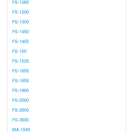
FS-1080
Hersteller/Gerät
FS-1200
FS-1300
Apothekenrollen
FS-1450
Öko Rollen
FS-1455
FS-150
Rollen für Waagen
FS-1535
FS-1650
Unterm
Sonderrollen
öffnen
FS-1655
FS-1900
FS-2000
FS-2600
FS-3600
MA-1040