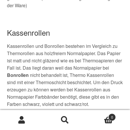
der Ware)
Kassenrollen
Kassenrollen und Bonrollen bestehen im Vergleich zu
Thermorollen aus holzfreiem Normalpapier. Das Papier
ist matt und nicht gläzend wie es bei Thermoapieren der
Fall ist. Das liegt daran weil das Normalpapier bei
Bonrollen
nicht behandelt ist, Thermo Kassenrollen
sind mit einer Thermoschicht beschichtet. Um den Druck
erzeugen zu können werden bei Kassenrollen aus
Normapapier Farbbänder benötigt, diese gibt es in den
Farben schwarz, violett und schwarz/rot.
0
Suche
Suche
nach: