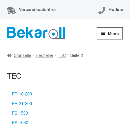
Versandkostenfrei
Hotline
Zur
Zum
Menü
Navigation
Inhalt
springen
springen
Unterm
Thermorollen
öffnen
Startseite
Hersteller
TEC
Seite 2
Thermorollen 80x80x12
TEC
Unterm
EC-Cash Rollen
öffnen
Unterm
Kassenrollen
FR 10-200
öffnen
FR 21-200
Bonrollen
FS 1530
FS-1050
Mein Konto