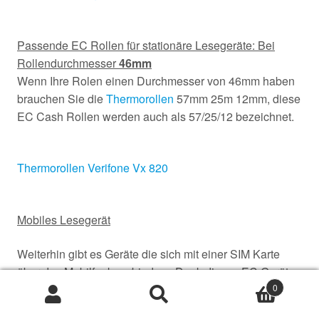
Passende EC Rollen für stationäre Lesegeräte: Bei
Rollendurchmesser
46mm
Wenn Ihre Rolen einen Durchmesser von 46mm haben
brauchen Sie die
Thermorollen
57mm 25m 12mm, diese
EC Cash Rollen werden auch als 57/25/12 bezeichnet.
Thermorollen Verifone Vx 820
Mobiles Lesegerät
Weiterhin gibt es Geräte die sich mit einer SIM Karte
über das Mobilfunk verbinden.. Dank dieses EC Gerätes
können bestellte Pizzen direkt an der Haustür mit Karte
0
Suche
Suche
bezahlt werden.
nach: