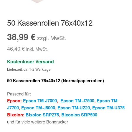
Hersteller/Gerät
50 Kassenrollen 76x40x12
Apothekenrollen
38,99
€
zzgl. MwSt.
Öko Rollen
46,40
€
inkl. MwSt.
Rollen für Waagen
Kostenloser Versand
Lieferzeit: ca. 1-2 Werktage
Unterm
Sonderrollen
öffnen
50 Kassenrollen 76x40x12 (Normalpapierrollen)
Passend für:
Epson:
Epson TM-J7000
,
Epson TM-J7500
,
Epson TM-
J7700
,
Epson TM-J8000
,
Epson TM-U220,
Epson T
M-U375
Bixolon:
Bixolon SRP275
,
Bixoolon SRP500
und für viele weitere Bondrucker