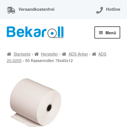
Versandkostenfrei
Hotline
Zur
Zum
Menü
Navigation
Inhalt
springen
springen
Unterm
Thermorollen
öffnen
Startseite
›
Hersteller
›
ADS Anker
›
ADS
20.0205
›
50 Kassenrollen 76x40x12
Thermorollen 80x80x12
Unterm
EC-Cash Rollen
öffnen
Unterm
Kassenrollen
öffnen
Bonrollen
Mein Konto