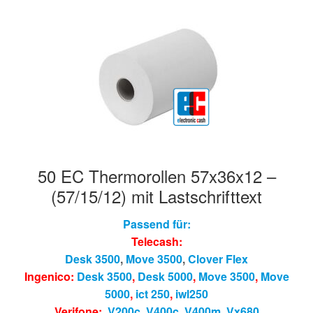
50 EC Thermorollen 57x36x12 –
(57/15/12) mit Lastschrifttext
Passend für:
Telecash:
Desk 3500
,
Move 3500
,
Clover Flex
Ingenico:
Desk 3500
,
Desk 5000
,
Move 3500
,
Move
5000
,
ict 250
,
iwl250
Verifone:
V200c
,
V400c
,
V400m
,
Vx680