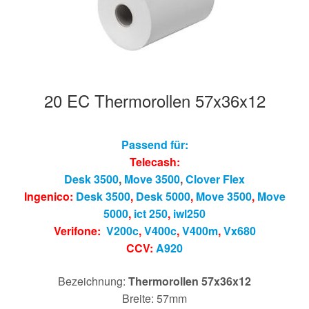
20 EC Thermorollen 57x36x12
Passend für:
Telecash:
Desk 3500
,
Move 3500
,
Clover Flex
Ingenico:
Desk 3500
,
Desk 5000
,
Move 3500
,
Move
5000
,
ict 250
,
iwl250
Verifone:
V200c
,
V400c
,
V400m
,
Vx680
CCV:
A920
Bezeichnung:
Thermorollen 57x36x12
Breite: 57mm