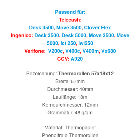
Passend für:
Telecash:
Desk 3500
,
Move 3500
,
Clover Flex
Ingenico:
Desk 3500
,
Desk 5000
,
Move 3500
,
Move
5000
,
ict 250
,
iwl250
Verifone:
V200c
,
V400c
,
V400m
,
Vx680
CCV:
A920
Bezeichnung:
Thermorollen 57x18x12
Breite: 57mm
Durchmesser: 40mm
Lauflänge: 18m
Kerndurchmesser: 12mm
Grammatur: 48 g/qm
Material: Thermopapier
Phenolfreie Thermorollen