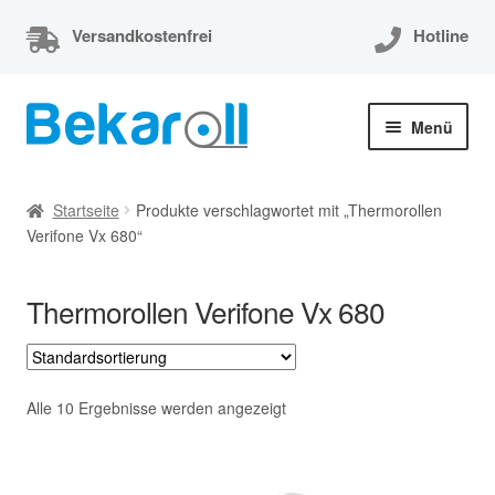
Versandkostenfrei
Hotline
Zur
Zum
Menü
Navigation
Inhalt
springen
springen
Unterm
Thermorollen
öffnen
Startseite
Produkte verschlagwortet mit „Thermorollen
Verifone Vx 680“
Thermorollen 80x80x12
Unterm
EC-Cash Rollen
Thermorollen Verifone Vx 680
öffnen
Unterm
Kassenrollen
öffnen
Alle 10 Ergebnisse werden angezeigt
Bonrollen
Mein Konto