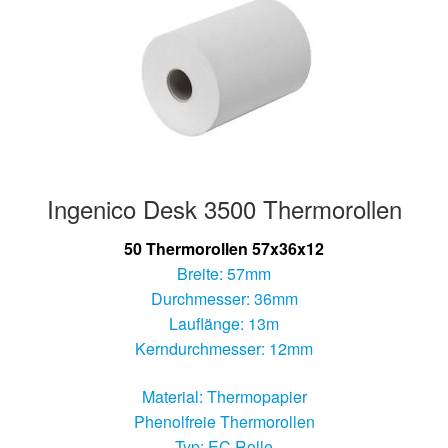
Hersteller/Gerät
Apothekenrollen
Öko Rollen
Rollen für Waagen
Ingenico Desk 3500 Thermorollen
Unterm
Sonderrollen
50 Thermorollen 57x36x12
öffnen
Breite: 57mm
Durchmesser: 36mm
Lauflänge: 13m
Kerndurchmesser: 12mm
Material: Thermopapier
Phenolfreie Thermorollen
Typ: EC Rolle