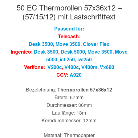
50 EC Thermorollen 57x36x12 –
(57/15/12) mit Lastschrifttext
Passend für:
Telecash:
Desk 3500
,
Move 3500
,
Clover Flex
Ingenico:
Desk 3500
,
Desk 5000
,
Move 3500
,
Move
5000
,
ict 250
,
iwl250
Verifone:
V200c
,
V400c
,
V400m
,
Vx680
CCV:
A920
Bezeichnung:
Thermorollen 57x36x12
Breite: 57mm
Durchmesser: 36mm
Lauflänge: 13m
Kerndurchmesser: 12mm
Material: Thermopapier