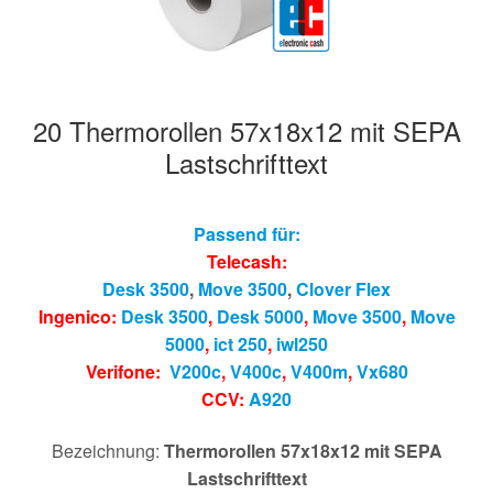
20 Thermorollen 57x18x12 mit SEPA
Lastschrifttext
Passend für:
Telecash:
Desk 3500
,
Move 3500
,
Clover Flex
Ingenico:
Desk 3500
,
Desk 5000
,
Move 3500
,
Move
5000
,
ict 250
,
iwl250
Verifone:
V200c
,
V400c
,
V400m
,
Vx680
CCV:
A920
Bezeichnung:
Thermorollen 57x18x12 mit SEPA
Lastschrifttext