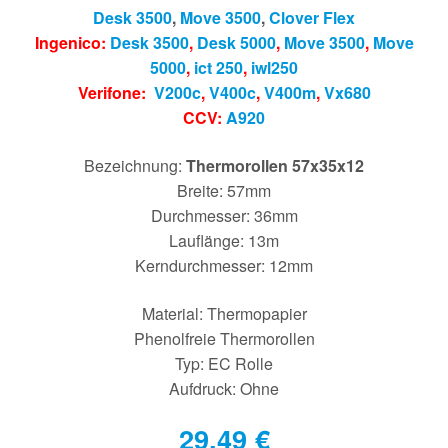
Desk 3500
,
Move 3500
,
Clover Flex
Ingenico:
Desk 3500
,
Desk 5000
,
Move 3500
,
Move
5000
,
ict 250
,
iwl250
Verifone:
V200c
,
V400c
,
V400m
,
Vx680
CCV:
A920
Bezeichnung:
Thermorollen 57x35x12
Breite: 57mm
Durchmesser: 36mm
Lauflänge: 13m
Kerndurchmesser: 12mm
Material: Thermopapier
Phenolfreie Thermorollen
Typ: EC Rolle
Aufdruck: Ohne
29,49
€