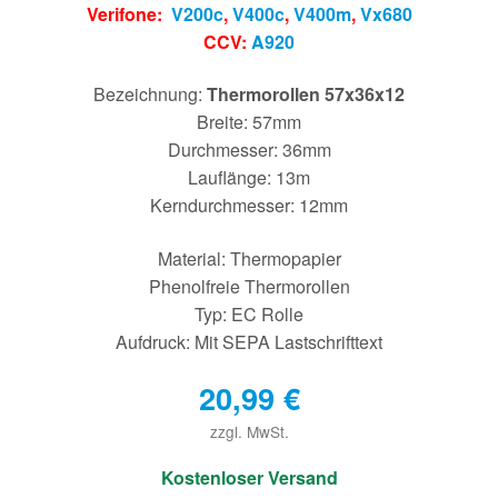
Verifone:
V200c
,
V400c
,
V400m
,
Vx680
CCV:
A920
Bezeichnung:
Thermorollen 57x36x12
Breite: 57mm
Durchmesser: 36mm
Lauflänge: 13m
Kerndurchmesser: 12mm
Material: Thermopapier
Phenolfreie Thermorollen
Typ: EC Rolle
Aufdruck: Mit SEPA Lastschrifttext
20,99
€
zzgl. MwSt.
€
Kostenloser Versand