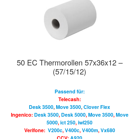
50 EC Thermorollen 57x36x12 –
(57/15/12)
Passend für:
Telecash:
Desk 3500
,
Move 3500
,
Clover Flex
Ingenico:
Desk 3500
,
Desk 5000
,
Move 3500
,
Move
5000
,
ict 250
,
iwl250
Verifone:
V200c
,
V400c
,
V400m
,
Vx680
CCV:
A920