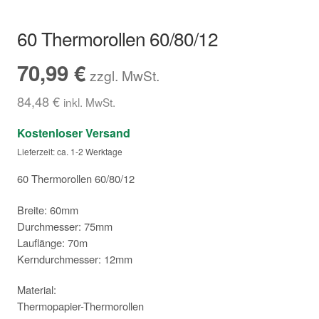
Hersteller/Gerät
60 Thermorollen 60/80/12
Apothekenrollen
70,99
€
zzgl. MwSt.
Öko Rollen
84,48
€
inkl. MwSt.
Kostenloser Versand
Rollen für Waagen
Lieferzeit: ca. 1-2 Werktage
Unterm
Sonderrollen
60 Thermorollen 60/80/12
öffnen
Breite: 60mm
Durchmesser: 75mm
Lauflänge: 70m
Kerndurchmesser: 12mm
Material:
Thermopapier-Thermorollen