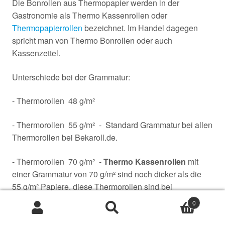
Die Bonrollen aus Thermopapier werden in der
Gastronomie als Thermo Kassenrollen oder
Thermopapierrollen
bezeichnet. Im Handel dagegen
spricht man von Thermo Bonrollen oder auch
Kassenzettel.
Unterschiede bei der Grammatur:
- Thermorollen 48 g/m²
- Thermorollen 55 g/m² - Standard Grammatur bei allen
Thermorollen bei Bekaroll.de.
- Thermorollen 70 g/m² -
Thermo Kassenrollen
mit
einer Grammatur von 70 g/m² sind noch dicker als die
55 g/m² Papiere, diese Thermorollen sind bei
ordnungsgemäßer Haltung mindestens 10 Jahre haltbar.
0
in unserem Shop bieten wir die
Thermorollen 80x80x12
Suche
Suche
auch als Longlife
Papier an.
nach: