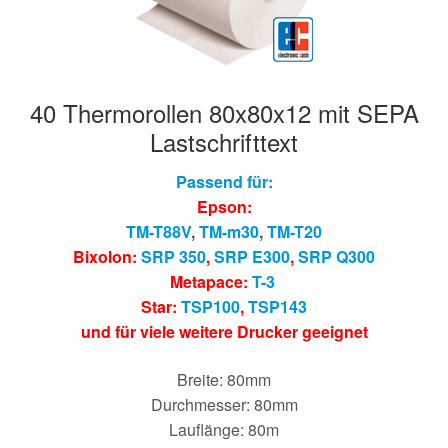
40 Thermorollen 80x80x12 mit SEPA
Lastschrifttext
Passend für:
Epson:
TM-T88V
,
TM-m30
,
TM-T20
Bixolon:
SRP 350
,
SRP E300
,
SRP Q300
Metapace:
T-3
Star:
TSP100
,
TSP143
und für viele weitere Drucker geeignet
Breite: 80mm
Durchmesser: 80mm
Lauflänge: 80m