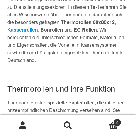
zu Dienstleistungssektoren. In diesem Text erfahren Sie
alles Wissenswerte über Thermorollen, darunter auch
die besonders gefragten
Thermorollen 80x80x12
,
Kassenrollen
,
Bonrollen
und
EC Rollen
. Wir
beleuchten die unterschiedlichen Formate, Materialien
und Eigenschaften, die Vorteile in Kassensystemen
sowie die am häufigsten eingesetzten Thermorollen in
Deutschland.
Thermorollen und ihre Funktion
Thermorollen sind spezielle Papierrollen, die mit einer
hitzeempfindlichen Beschichtung versehen sind. Sie
ermöglichen das Drucken ohne Tinte oder Toner, indem
0
die Druckschrift durch Hitze direkt auf das Papier
Suche
Suche
aufgebracht wird. Diese Eigenschaft macht sie ideal für
nach: