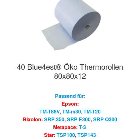
40 Blue4est® Öko Thermorollen
80x80x12
Passend für:
Epson:
TM-T88V
,
TM-m30
,
TM-T20
Bixolon:
SRP 350
,
SRP E300
,
SRP Q300
Metapace:
T-3
Star:
TSP100
,
TSP143