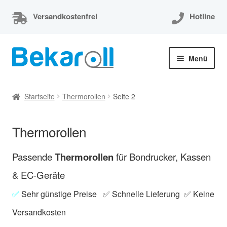
Versandkostenfrei
Hotline
Zur
Zum
Menü
Navigation
Inhalt
springen
springen
Unterm
Thermorollen
öffnen
Startseite
Thermorollen
Seite 2
Thermorollen 80x80x12
Thermorollen
Unterm
EC-Cash Rollen
öffnen
Passende
Thermorollen
für Bondrucker, Kassen
Unterm
Kassenrollen
öffnen
& EC-Geräte
Bonrollen
✅
Sehr günstige Preise ✅ Schnelle Lieferung ✅ Keine
Versandkosten
Mein Konto