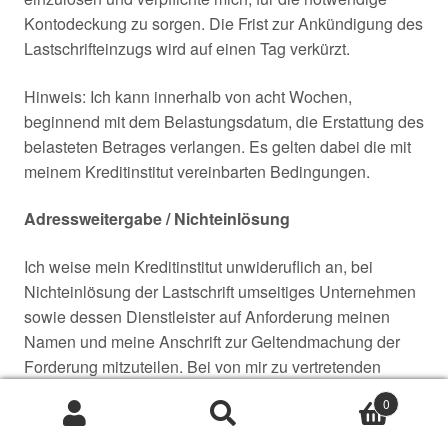
Kontodeckung zu sorgen. Die Frist zur Ankündigung des
Lastschrifteinzugs wird auf einen Tag verkürzt.
Hinweis: Ich kann innerhalb von acht Wochen,
beginnend mit dem Belastungsdatum, die Erstattung des
belasteten Betrages verlangen. Es gelten dabei die mit
meinem Kreditinstitut vereinbarten Bedingungen.
Adressweitergabe / Nichteinlösung
Ich weise mein Kreditinstitut unwideruflich an, bei
Nichteinlösung der Lastschrift umseitiges Unternehmen
sowie dessen Dienstleister auf Anforderung meinen
Namen und meine Anschrift zur Geltendmachung der
Forderung mitzuteilen. Bei von mir zu vertretenden
Nichteinlösungen von Lastschriften verpflichte ich mich,
0
dadurch entstehende Kosten zu ersetzen.
Suche
Suche
nach: