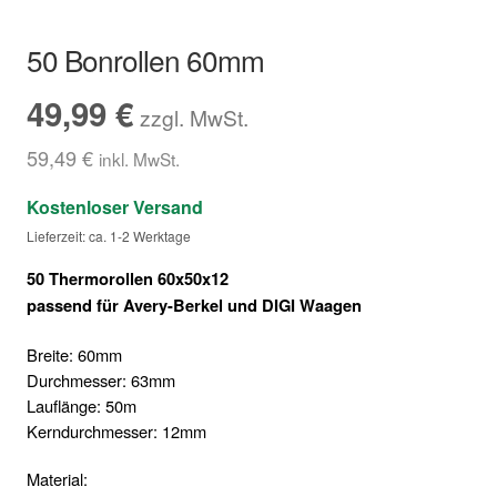
Hersteller/Gerät
50 Bonrollen 60mm
Apothekenrollen
49,99
€
zzgl. MwSt.
Öko Rollen
59,49
€
inkl. MwSt.
Kostenloser Versand
Rollen für Waagen
Lieferzeit: ca. 1-2 Werktage
Unterm
Sonderrollen
50 Thermorollen 60x50x12
öffnen
passend für Avery-Berkel und DIGI Waagen
Breite: 60mm
Durchmesser: 63mm
Lauflänge: 50m
Kerndurchmesser: 12mm
Material: