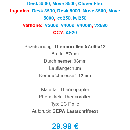
Desk 3500
,
Move 3500
,
Clover Flex
Ingenico:
Desk 3500
,
Desk 5000
,
Move 3500
,
Move
5000
,
ict 250
,
iwl250
Verifone:
V200c
,
V400c
,
V400m
,
Vx680
CCV:
A920
Bezeichnung:
Thermorollen 57x36x12
Breite: 57mm
Durchmesser: 36mm
Lauflänge: 13m
Kerndurchmesser: 12mm
Material: Thermopapier
Phenolfreie Thermorollen
Typ: EC Rolle
Aufdruck:
SEPA Lastschrifttext
29,99
€