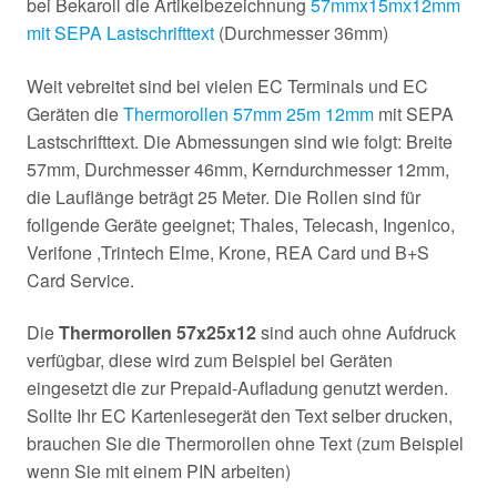
bei Bekaroll die Artikelbezeichnung
57mmx15mx12mm
mit SEPA Lastschrifttext
(Durchmesser 36mm)
Weit vebreitet sind bei vielen EC Terminals und EC
Geräten die
Thermorollen 57mm 25m 12mm
mit SEPA
Lastschrifttext. Die Abmessungen sind wie folgt: Breite
57mm, Durchmesser 46mm, Kerndurchmesser 12mm,
die Lauflänge beträgt 25 Meter. Die Rollen sind für
follgende Geräte geeignet; Thales, Telecash, Ingenico,
Verifone ,Trintech Elme, Krone, REA Card und B+S
Card Service.
Die
Thermorollen 57x25x12
sind auch ohne Aufdruck
verfügbar, diese wird zum Beispiel bei Geräten
eingesetzt die zur Prepaid-Aufladung genutzt werden.
Sollte Ihr EC Kartenlesegerät den Text selber drucken,
brauchen Sie die Thermorollen ohne Text (zum Beispiel
wenn Sie mit einem PIN arbeiten)