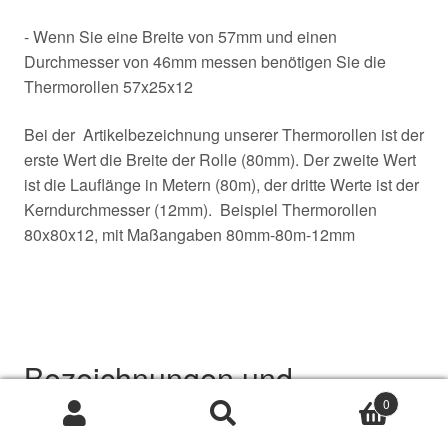
- Wenn Sie eine Breite von 57mm und einen
Durchmesser von 46mm messen benötigen Sie die
Thermorollen 57x25x12
Bei der Artikelbezeichnung unserer Thermorollen ist der
erste Wert die Breite der Rolle (80mm). Der zweite Wert
ist die Lauflänge in Metern (80m), der dritte Werte ist der
Kerndurchmesser (12mm). Beispiel Thermorollen
80x80x12, mit Maßangaben 80mm-80m-12mm
Bezeichnungen und
0
klassifizierung von
Suche
Suche
nach: