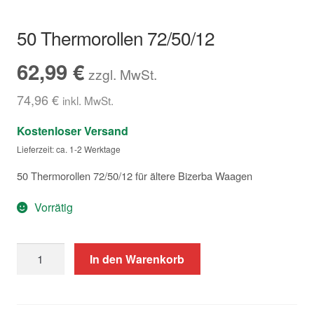
Hersteller/Gerät
50 Thermorollen 72/50/12
Apothekenrollen
62,99
€
zzgl. MwSt.
Öko Rollen
74,96
€
inkl. MwSt.
Kostenloser Versand
Rollen für Waagen
Lieferzeit: ca. 1-2 Werktage
Unterm
Sonderrollen
50 Thermorollen 72/50/12 für ältere Bizerba Waagen
öffnen
Vorrätig
50
In den Warenkorb
Thermorollen
72/50/12
Menge