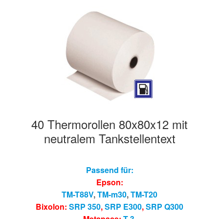
40 Thermorollen 80x80x12 mit
neutralem Tankstellentext
Passend für:
Epson:
TM-T88V
,
TM-m30
,
TM-T20
Bixolon:
SRP 350
,
SRP E300
,
SRP Q300
Metapace:
T-3